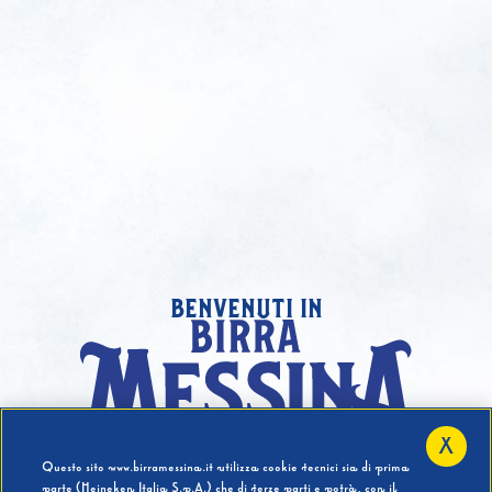
benvenuti in
X
Hai compiuto 18 Anni?
Questo sito www.birramessina.it utilizza cookie tecnici sia di prima
parte (Heineken Italia S.p.A.) che di terze parti e potrà, con il