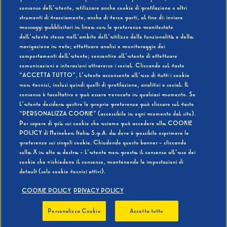
consenso dell’utente, utilizzare anche cookie di profilazione o altri
strumenti di tracciamento, anche di terze parti, al fine di: inviare
messaggi pubblicitari in linea con le preferenze manifestate
SI
NO
dall’utente stesso nell’ambito dell’utilizzo delle funzionalità e della
navigazione in rete; effettuare analisi e monitoraggio dei
comportamenti dell’utente; consentire all’utente di effettuare
comunicazioni e interazioni attraverso i social. Cliccando sul tasto
“ACCETTA TUTTO”, l’utente acconsente all’uso di tutti i cookie
non tecnici, inclusi quindi quelli di profilazione, analitici e social. Il
BEVI RESPONSABILMENTE
consenso è facoltativo e può essere revocato in qualsiasi momento. Se
l’utente desidera gestire le proprie preferenze può cliccare sul tasto
“PERSONALIZZA COOKIE” (accessibile in ogni momento dal sito).
Per sapere di più sui cookie che usiamo può accedere alla COOKIE
POLICY di Heineken Italia S.p.A. da dove è possibile esprimere le
preferenze sui singoli cookie. Chiudendo questo banner - cliccando
sulla X in alto a destra - l’utente non presta il consenso all’uso dei
cookie che richiedono il consenso, mantenendo le impostazioni di
default (solo cookie tecnici attivi).
COOKIE POLICY
PRIVACY POLICY
Personalizza Cookie
Accetta tutto