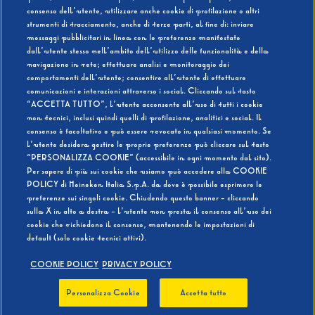
consenso dell’utente, utilizzare anche cookie di profilazione o altri
strumenti di tracciamento, anche di terze parti, al fine di: inviare
messaggi pubblicitari in linea con le preferenze manifestate
SI
NO
dall’utente stesso nell’ambito dell’utilizzo delle funzionalità e della
navigazione in rete; effettuare analisi e monitoraggio dei
comportamenti dell’utente; consentire all’utente di effettuare
comunicazioni e interazioni attraverso i social. Cliccando sul tasto
“ACCETTA TUTTO”, l’utente acconsente all’uso di tutti i cookie
non tecnici, inclusi quindi quelli di profilazione, analitici e social. Il
BEVI RESPONSABILMENTE
consenso è facoltativo e può essere revocato in qualsiasi momento. Se
l’utente desidera gestire le proprie preferenze può cliccare sul tasto
“PERSONALIZZA COOKIE” (accessibile in ogni momento dal sito).
Per sapere di più sui cookie che usiamo può accedere alla COOKIE
POLICY di Heineken Italia S.p.A. da dove è possibile esprimere le
preferenze sui singoli cookie. Chiudendo questo banner - cliccando
sulla X in alto a destra - l’utente non presta il consenso all’uso dei
cookie che richiedono il consenso, mantenendo le impostazioni di
default (solo cookie tecnici attivi).
COOKIE POLICY
PRIVACY POLICY
Personalizza Cookie
Accetta tutto