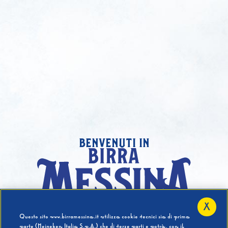
benvenuti in
X
Hai compiuto 18 Anni?
Questo sito www.birramessina.it utilizza cookie tecnici sia di prima
parte (Heineken Italia S.p.A.) che di terze parti e potrà, con il