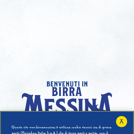
benvenuti in
X
Hai compiuto 18 Anni?
Questo sito www.birramessina.it utilizza cookie tecnici sia di prima
parte (Heineken Italia S.p.A.) che di terze parti e potrà, con il