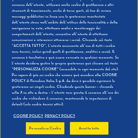
consenso dell’utente, utilizzare anche cookie di profilazione o altri
strumenti di tracciamento, anche di terze parti, al fine di: inviare
messaggi pubblicitari in linea con le preferenze manifestate
SI
NO
dall’utente stesso nell’ambito dell’utilizzo delle funzionalità e della
navigazione in rete; effettuare analisi e monitoraggio dei
comportamenti dell’utente; consentire all’utente di effettuare
comunicazioni e interazioni attraverso i social. Cliccando sul tasto
“ACCETTA TUTTO”, l’utente acconsente all’uso di tutti i cookie
non tecnici, inclusi quindi quelli di profilazione, analitici e social. Il
BEVI RESPONSABILMENTE
consenso è facoltativo e può essere revocato in qualsiasi momento. Se
l’utente desidera gestire le proprie preferenze può cliccare sul tasto
“PERSONALIZZA COOKIE” (accessibile in ogni momento dal sito).
Per sapere di più sui cookie che usiamo può accedere alla COOKIE
POLICY di Heineken Italia S.p.A. da dove è possibile esprimere le
preferenze sui singoli cookie. Chiudendo questo banner - cliccando
sulla X in alto a destra - l’utente non presta il consenso all’uso dei
cookie che richiedono il consenso, mantenendo le impostazioni di
default (solo cookie tecnici attivi).
COOKIE POLICY
PRIVACY POLICY
Personalizza Cookie
Accetta tutto