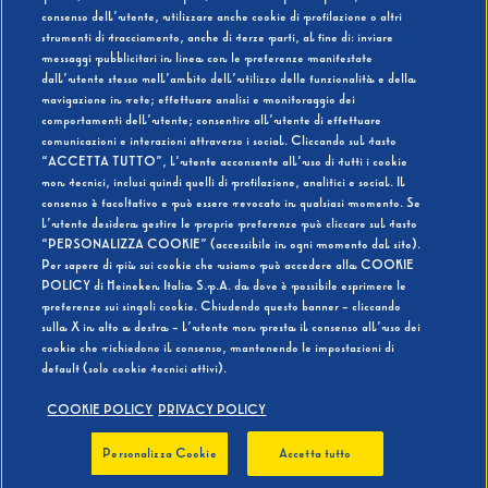
consenso dell’utente, utilizzare anche cookie di profilazione o altri
strumenti di tracciamento, anche di terze parti, al fine di: inviare
messaggi pubblicitari in linea con le preferenze manifestate
SI
NO
dall’utente stesso nell’ambito dell’utilizzo delle funzionalità e della
navigazione in rete; effettuare analisi e monitoraggio dei
comportamenti dell’utente; consentire all’utente di effettuare
comunicazioni e interazioni attraverso i social. Cliccando sul tasto
“ACCETTA TUTTO”, l’utente acconsente all’uso di tutti i cookie
non tecnici, inclusi quindi quelli di profilazione, analitici e social. Il
BEVI RESPONSABILMENTE
consenso è facoltativo e può essere revocato in qualsiasi momento. Se
l’utente desidera gestire le proprie preferenze può cliccare sul tasto
“PERSONALIZZA COOKIE” (accessibile in ogni momento dal sito).
Per sapere di più sui cookie che usiamo può accedere alla COOKIE
POLICY di Heineken Italia S.p.A. da dove è possibile esprimere le
preferenze sui singoli cookie. Chiudendo questo banner - cliccando
sulla X in alto a destra - l’utente non presta il consenso all’uso dei
cookie che richiedono il consenso, mantenendo le impostazioni di
default (solo cookie tecnici attivi).
COOKIE POLICY
PRIVACY POLICY
Personalizza Cookie
Accetta tutto