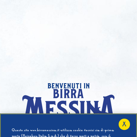
benvenuti in
X
Hai compiuto 18 Anni?
Questo sito www.birramessina.it utilizza cookie tecnici sia di prima
parte (Heineken Italia S.p.A.) che di terze parti e potrà, con il