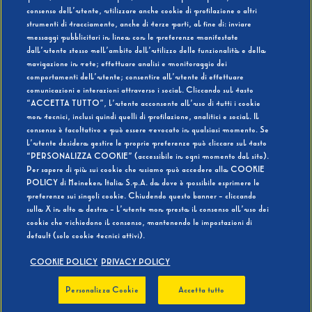
consenso dell’utente, utilizzare anche cookie di profilazione o altri
strumenti di tracciamento, anche di terze parti, al fine di: inviare
messaggi pubblicitari in linea con le preferenze manifestate
SI
NO
dall’utente stesso nell’ambito dell’utilizzo delle funzionalità e della
navigazione in rete; effettuare analisi e monitoraggio dei
comportamenti dell’utente; consentire all’utente di effettuare
comunicazioni e interazioni attraverso i social. Cliccando sul tasto
“ACCETTA TUTTO”, l’utente acconsente all’uso di tutti i cookie
non tecnici, inclusi quindi quelli di profilazione, analitici e social. Il
BEVI RESPONSABILMENTE
consenso è facoltativo e può essere revocato in qualsiasi momento. Se
l’utente desidera gestire le proprie preferenze può cliccare sul tasto
“PERSONALIZZA COOKIE” (accessibile in ogni momento dal sito).
Per sapere di più sui cookie che usiamo può accedere alla COOKIE
POLICY di Heineken Italia S.p.A. da dove è possibile esprimere le
preferenze sui singoli cookie. Chiudendo questo banner - cliccando
sulla X in alto a destra - l’utente non presta il consenso all’uso dei
cookie che richiedono il consenso, mantenendo le impostazioni di
default (solo cookie tecnici attivi).
COOKIE POLICY
PRIVACY POLICY
Personalizza Cookie
Accetta tutto