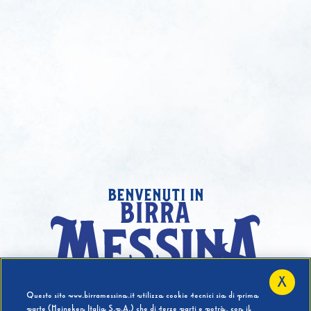
benvenuti in
X
Hai compiuto 18 Anni?
Questo sito www.birramessina.it utilizza cookie tecnici sia di prima
parte (Heineken Italia S.p.A.) che di terze parti e potrà, con il