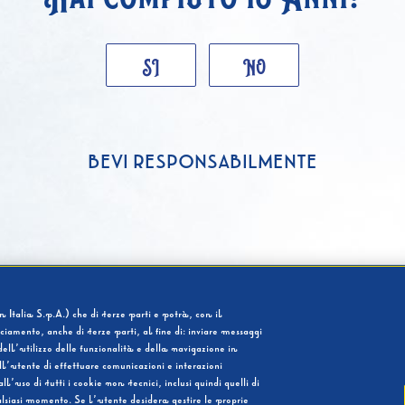
SI
NO
BEVI RESPONSABILMENTE
 Italia S.p.A.) che di terze parti e potrà, con il
cciamento, anche di terze parti, al fine di: inviare messaggi
ell’utilizzo delle funzionalità e della navigazione in
l’utente di effettuare comunicazioni e interazioni
so di tutti i cookie non tecnici, inclusi quindi quelli di
ualsiasi momento. Se l’utente desidera gestire le proprie