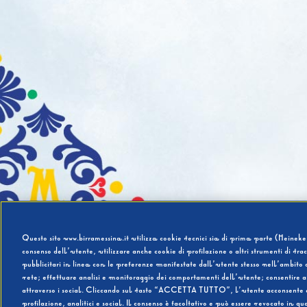
Questo sito www.birramessina.it utilizza cookie tecnici sia di prima parte (Heineken
consenso dell’utente, utilizzare anche cookie di profilazione o altri strumenti di tra
pubblicitari in linea con le preferenze manifestate dall’utente stesso nell’ambito d
rete; effettuare analisi e monitoraggio dei comportamenti dell’utente; consentire al
attraverso i social. Cliccando sul tasto “ACCETTA TUTTO”, l’utente acconsente all’u
profilazione, analitici e social. Il consenso è facoltativo e può essere revocato in q