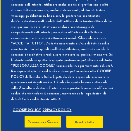
consenso dell’utente, utilizzare anche cookie di profilazione o altri
strumenti di tracciamento, anche di terze parti, al fine di: inviare
messaggi pubblicitari in linea con le preferenze manifestate
SI
NO
dall’utente stesso nell’ambito dell’utilizzo delle funzionalità e della
navigazione in rete; effettuare analisi e monitoraggio dei
comportamenti dell’utente; consentire all’utente di effettuare
comunicazioni e interazioni attraverso i social. Cliccando sul tasto
“ACCETTA TUTTO”, l’utente acconsente all’uso di tutti i cookie
non tecnici, inclusi quindi quelli di profilazione, analitici e social. Il
BEVI RESPONSABILMENTE
consenso è facoltativo e può essere revocato in qualsiasi momento. Se
l’utente desidera gestire le proprie preferenze può cliccare sul tasto
“PERSONALIZZA COOKIE” (accessibile in ogni momento dal sito).
Per sapere di più sui cookie che usiamo può accedere alla COOKIE
POLICY di Heineken Italia S.p.A. da dove è possibile esprimere le
preferenze sui singoli cookie. Chiudendo questo banner - cliccando
sulla X in alto a destra - l’utente non presta il consenso all’uso dei
cookie che richiedono il consenso, mantenendo le impostazioni di
default (solo cookie tecnici attivi).
COOKIE POLICY
PRIVACY POLICY
Personalizza Cookie
Accetta tutto