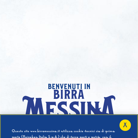
benvenuti in
X
Hai compiuto 18 Anni?
Questo sito www.birramessina.it utilizza cookie tecnici sia di prima
parte (Heineken Italia S.p.A.) che di terze parti e potrà, con il