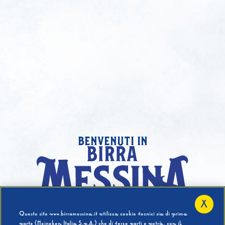
benvenuti in
X
Hai compiuto 18 Anni?
Questo sito www.birramessina.it utilizza cookie tecnici sia di prima
parte (Heineken Italia S.p.A.) che di terze parti e potrà, con il