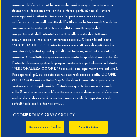
consenso dell’utente, utilizzare anche cookie di profilazione o altri
strumenti di tracciamento, anche di terze parti, al fine di: inviare
messaggi pubblicitari in linea con le preferenze manifestate
SI
NO
dall’utente stesso nell’ambito dell’utilizzo delle funzionalità e della
navigazione in rete; effettuare analisi e monitoraggio dei
comportamenti dell’utente; consentire all’utente di effettuare
comunicazioni e interazioni attraverso i social. Cliccando sul tasto
“ACCETTA TUTTO”, l’utente acconsente all’uso di tutti i cookie
non tecnici, inclusi quindi quelli di profilazione, analitici e social. Il
BEVI RESPONSABILMENTE
consenso è facoltativo e può essere revocato in qualsiasi momento. Se
l’utente desidera gestire le proprie preferenze può cliccare sul tasto
“PERSONALIZZA COOKIE” (accessibile in ogni momento dal sito).
Per sapere di più sui cookie che usiamo può accedere alla COOKIE
POLICY di Heineken Italia S.p.A. da dove è possibile esprimere le
preferenze sui singoli cookie. Chiudendo questo banner - cliccando
sulla X in alto a destra - l’utente non presta il consenso all’uso dei
cookie che richiedono il consenso, mantenendo le impostazioni di
default (solo cookie tecnici attivi).
COOKIE POLICY
PRIVACY POLICY
Personalizza Cookie
Accetta tutto