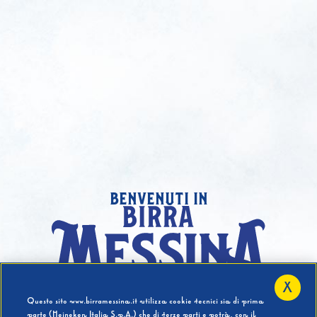
benvenuti in
X
Hai compiuto 18 Anni?
Questo sito www.birramessina.it utilizza cookie tecnici sia di prima
parte (Heineken Italia S.p.A.) che di terze parti e potrà, con il