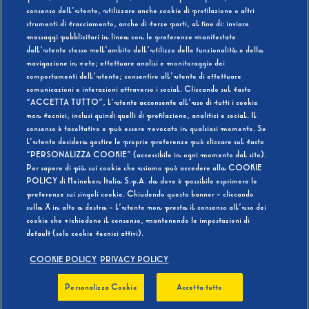
consenso dell’utente, utilizzare anche cookie di profilazione o altri
strumenti di tracciamento, anche di terze parti, al fine di: inviare
messaggi pubblicitari in linea con le preferenze manifestate
SI
NO
dall’utente stesso nell’ambito dell’utilizzo delle funzionalità e della
navigazione in rete; effettuare analisi e monitoraggio dei
comportamenti dell’utente; consentire all’utente di effettuare
comunicazioni e interazioni attraverso i social. Cliccando sul tasto
“ACCETTA TUTTO”, l’utente acconsente all’uso di tutti i cookie
non tecnici, inclusi quindi quelli di profilazione, analitici e social. Il
BEVI RESPONSABILMENTE
consenso è facoltativo e può essere revocato in qualsiasi momento. Se
l’utente desidera gestire le proprie preferenze può cliccare sul tasto
“PERSONALIZZA COOKIE” (accessibile in ogni momento dal sito).
Per sapere di più sui cookie che usiamo può accedere alla COOKIE
POLICY di Heineken Italia S.p.A. da dove è possibile esprimere le
preferenze sui singoli cookie. Chiudendo questo banner - cliccando
sulla X in alto a destra - l’utente non presta il consenso all’uso dei
cookie che richiedono il consenso, mantenendo le impostazioni di
default (solo cookie tecnici attivi).
COOKIE POLICY
PRIVACY POLICY
Personalizza Cookie
Accetta tutto