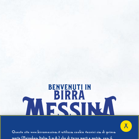
benvenuti in
X
Hai compiuto 18 Anni?
Questo sito www.birramessina.it utilizza cookie tecnici sia di prima
parte (Heineken Italia S.p.A.) che di terze parti e potrà, con il