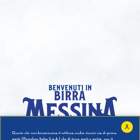
benvenuti in
X
Hai compiuto 18 Anni?
Questo sito www.birramessina.it utilizza cookie tecnici sia di prima
parte (Heineken Italia S.p.A.) che di terze parti e potrà, con il