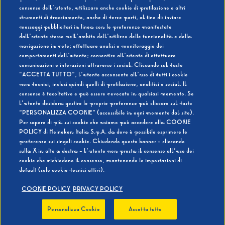
consenso dell’utente, utilizzare anche cookie di profilazione o altri
strumenti di tracciamento, anche di terze parti, al fine di: inviare
messaggi pubblicitari in linea con le preferenze manifestate
SI
NO
dall’utente stesso nell’ambito dell’utilizzo delle funzionalità e della
navigazione in rete; effettuare analisi e monitoraggio dei
comportamenti dell’utente; consentire all’utente di effettuare
comunicazioni e interazioni attraverso i social. Cliccando sul tasto
“ACCETTA TUTTO”, l’utente acconsente all’uso di tutti i cookie
non tecnici, inclusi quindi quelli di profilazione, analitici e social. Il
BEVI RESPONSABILMENTE
consenso è facoltativo e può essere revocato in qualsiasi momento. Se
l’utente desidera gestire le proprie preferenze può cliccare sul tasto
“PERSONALIZZA COOKIE” (accessibile in ogni momento dal sito).
Per sapere di più sui cookie che usiamo può accedere alla COOKIE
POLICY di Heineken Italia S.p.A. da dove è possibile esprimere le
preferenze sui singoli cookie. Chiudendo questo banner - cliccando
sulla X in alto a destra - l’utente non presta il consenso all’uso dei
cookie che richiedono il consenso, mantenendo le impostazioni di
default (solo cookie tecnici attivi).
COOKIE POLICY
PRIVACY POLICY
Personalizza Cookie
Accetta tutto