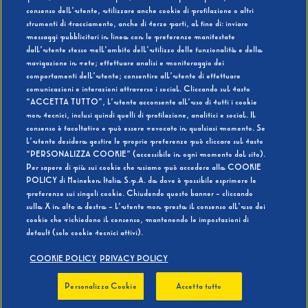
consenso dell’utente, utilizzare anche cookie di profilazione o altri
strumenti di tracciamento, anche di terze parti, al fine di: inviare
messaggi pubblicitari in linea con le preferenze manifestate
SI
NO
dall’utente stesso nell’ambito dell’utilizzo delle funzionalità e della
navigazione in rete; effettuare analisi e monitoraggio dei
comportamenti dell’utente; consentire all’utente di effettuare
comunicazioni e interazioni attraverso i social. Cliccando sul tasto
“ACCETTA TUTTO”, l’utente acconsente all’uso di tutti i cookie
non tecnici, inclusi quindi quelli di profilazione, analitici e social. Il
BEVI RESPONSABILMENTE
consenso è facoltativo e può essere revocato in qualsiasi momento. Se
l’utente desidera gestire le proprie preferenze può cliccare sul tasto
“PERSONALIZZA COOKIE” (accessibile in ogni momento dal sito).
Per sapere di più sui cookie che usiamo può accedere alla COOKIE
POLICY di Heineken Italia S.p.A. da dove è possibile esprimere le
preferenze sui singoli cookie. Chiudendo questo banner - cliccando
sulla X in alto a destra - l’utente non presta il consenso all’uso dei
cookie che richiedono il consenso, mantenendo le impostazioni di
default (solo cookie tecnici attivi).
COOKIE POLICY
PRIVACY POLICY
Personalizza Cookie
Accetta tutto