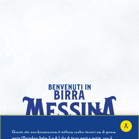
benvenuti in
X
Hai compiuto 18 Anni?
Questo sito www.birramessina.it utilizza cookie tecnici sia di prima
parte (Heineken Italia S.p.A.) che di terze parti e potrà, con il