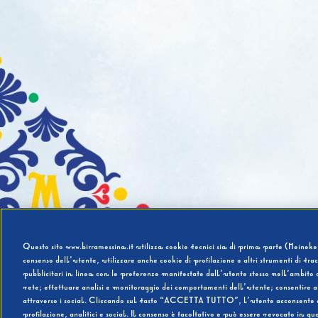
Questo sito www.birramessina.it utilizza cookie tecnici sia di prima parte (Heineken
consenso dell’utente, utilizzare anche cookie di profilazione o altri strumenti di tra
pubblicitari in linea con le preferenze manifestate dall’utente stesso nell’ambito d
rete; effettuare analisi e monitoraggio dei comportamenti dell’utente; consentire al
attraverso i social. Cliccando sul tasto “ACCETTA TUTTO”, l’utente acconsente all’u
profilazione, analitici e social. Il consenso è facoltativo e può essere revocato in q