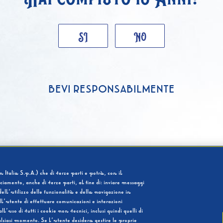
SI
NO
BEVI RESPONSABILMENTE
 Italia S.p.A.) che di terze parti e potrà, con il
cciamento, anche di terze parti, al fine di: inviare messaggi
ell’utilizzo delle funzionalità e della navigazione in
l’utente di effettuare comunicazioni e interazioni
so di tutti i cookie non tecnici, inclusi quindi quelli di
ualsiasi momento. Se l’utente desidera gestire le proprie