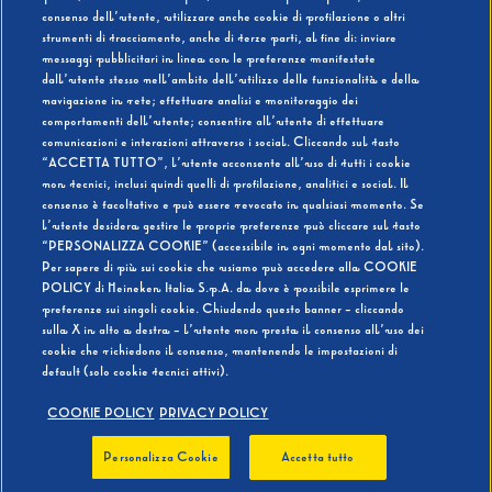
consenso dell’utente, utilizzare anche cookie di profilazione o altri
strumenti di tracciamento, anche di terze parti, al fine di: inviare
messaggi pubblicitari in linea con le preferenze manifestate
SI
NO
dall’utente stesso nell’ambito dell’utilizzo delle funzionalità e della
navigazione in rete; effettuare analisi e monitoraggio dei
comportamenti dell’utente; consentire all’utente di effettuare
comunicazioni e interazioni attraverso i social. Cliccando sul tasto
“ACCETTA TUTTO”, l’utente acconsente all’uso di tutti i cookie
non tecnici, inclusi quindi quelli di profilazione, analitici e social. Il
BEVI RESPONSABILMENTE
consenso è facoltativo e può essere revocato in qualsiasi momento. Se
l’utente desidera gestire le proprie preferenze può cliccare sul tasto
“PERSONALIZZA COOKIE” (accessibile in ogni momento dal sito).
Per sapere di più sui cookie che usiamo può accedere alla COOKIE
POLICY di Heineken Italia S.p.A. da dove è possibile esprimere le
preferenze sui singoli cookie. Chiudendo questo banner - cliccando
sulla X in alto a destra - l’utente non presta il consenso all’uso dei
cookie che richiedono il consenso, mantenendo le impostazioni di
default (solo cookie tecnici attivi).
COOKIE POLICY
PRIVACY POLICY
Personalizza Cookie
Accetta tutto