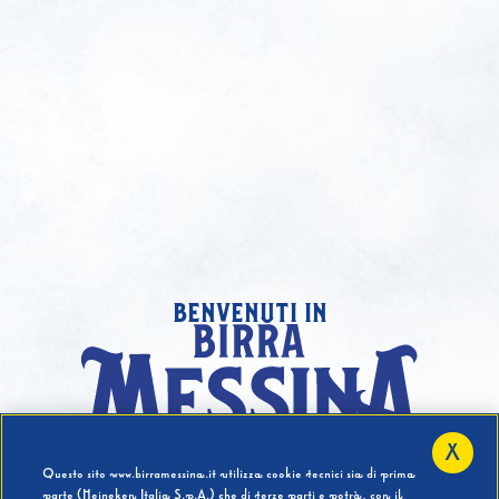
benvenuti in
X
Hai compiuto 18 Anni?
Questo sito www.birramessina.it utilizza cookie tecnici sia di prima
parte (Heineken Italia S.p.A.) che di terze parti e potrà, con il