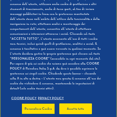
consenso dell’utente, utilizzare anche cookie di profilazione o altri
strumenti di tracciamento, anche di terze parti, al fine di: inviare
messaggi pubblicitari in linea con le preferenze manifestate
SI
NO
dall’utente stesso nell’ambito dell’utilizzo delle funzionalità e della
navigazione in rete; effettuare analisi e monitoraggio dei
comportamenti dell’utente; consentire all’utente di effettuare
comunicazioni e interazioni attraverso i social. Cliccando sul tasto
“ACCETTA TUTTO”, l’utente acconsente all’uso di tutti i cookie
non tecnici, inclusi quindi quelli di profilazione, analitici e social. Il
BEVI RESPONSABILMENTE
consenso è facoltativo e può essere revocato in qualsiasi momento. Se
l’utente desidera gestire le proprie preferenze può cliccare sul tasto
“PERSONALIZZA COOKIE” (accessibile in ogni momento dal sito).
Per sapere di più sui cookie che usiamo può accedere alla COOKIE
POLICY di Heineken Italia S.p.A. da dove è possibile esprimere le
preferenze sui singoli cookie. Chiudendo questo banner - cliccando
sulla X in alto a destra - l’utente non presta il consenso all’uso dei
cookie che richiedono il consenso, mantenendo le impostazioni di
default (solo cookie tecnici attivi).
COOKIE POLICY
PRIVACY POLICY
Personalizza Cookie
Accetta tutto