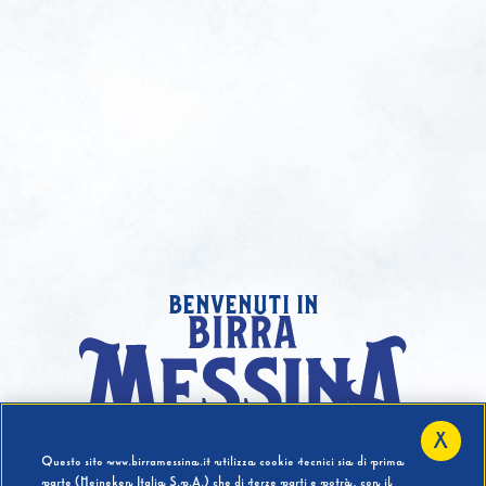
benvenuti in
X
Hai compiuto 18 Anni?
Questo sito www.birramessina.it utilizza cookie tecnici sia di prima
parte (Heineken Italia S.p.A.) che di terze parti e potrà, con il