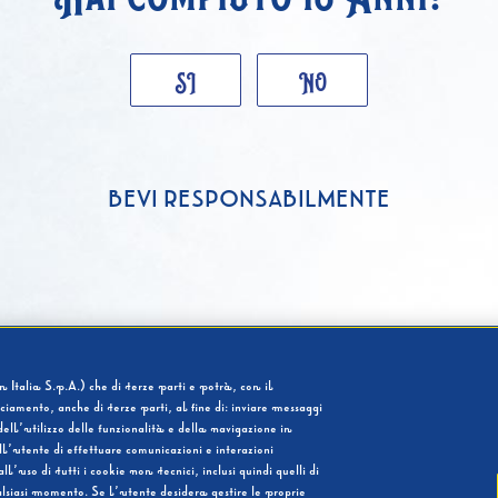
SI
NO
BEVI RESPONSABILMENTE
 Italia S.p.A.) che di terze parti e potrà, con il
cciamento, anche di terze parti, al fine di: inviare messaggi
ell’utilizzo delle funzionalità e della navigazione in
l’utente di effettuare comunicazioni e interazioni
so di tutti i cookie non tecnici, inclusi quindi quelli di
ualsiasi momento. Se l’utente desidera gestire le proprie