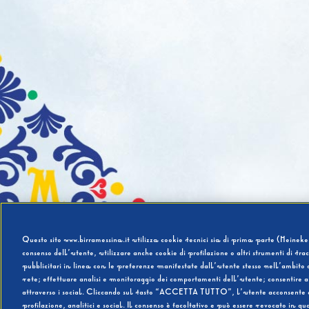
Questo sito www.birramessina.it utilizza cookie tecnici sia di prima parte (Heineken
consenso dell’utente, utilizzare anche cookie di profilazione o altri strumenti di tra
pubblicitari in linea con le preferenze manifestate dall’utente stesso nell’ambito d
rete; effettuare analisi e monitoraggio dei comportamenti dell’utente; consentire al
attraverso i social. Cliccando sul tasto “ACCETTA TUTTO”, l’utente acconsente all’u
profilazione, analitici e social. Il consenso è facoltativo e può essere revocato in q