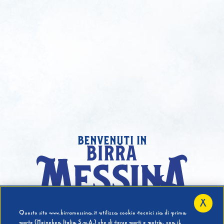
benvenuti in
X
Hai compiuto 18 Anni?
Questo sito www.birramessina.it utilizza cookie tecnici sia di prima
parte (Heineken Italia S.p.A.) che di terze parti e potrà, con il