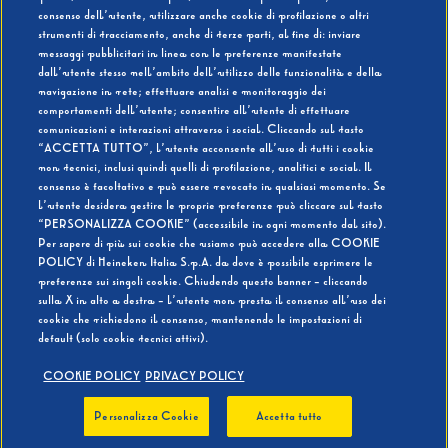
consenso dell’utente, utilizzare anche cookie di profilazione o altri
strumenti di tracciamento, anche di terze parti, al fine di: inviare
messaggi pubblicitari in linea con le preferenze manifestate
SI
NO
dall’utente stesso nell’ambito dell’utilizzo delle funzionalità e della
navigazione in rete; effettuare analisi e monitoraggio dei
comportamenti dell’utente; consentire all’utente di effettuare
comunicazioni e interazioni attraverso i social. Cliccando sul tasto
“ACCETTA TUTTO”, l’utente acconsente all’uso di tutti i cookie
non tecnici, inclusi quindi quelli di profilazione, analitici e social. Il
BEVI RESPONSABILMENTE
consenso è facoltativo e può essere revocato in qualsiasi momento. Se
l’utente desidera gestire le proprie preferenze può cliccare sul tasto
“PERSONALIZZA COOKIE” (accessibile in ogni momento dal sito).
Per sapere di più sui cookie che usiamo può accedere alla COOKIE
POLICY di Heineken Italia S.p.A. da dove è possibile esprimere le
preferenze sui singoli cookie. Chiudendo questo banner - cliccando
sulla X in alto a destra - l’utente non presta il consenso all’uso dei
cookie che richiedono il consenso, mantenendo le impostazioni di
default (solo cookie tecnici attivi).
COOKIE POLICY
PRIVACY POLICY
Personalizza Cookie
Accetta tutto