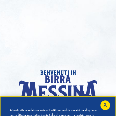
benvenuti in
X
Hai compiuto 18 Anni?
Questo sito www.birramessina.it utilizza cookie tecnici sia di prima
parte (Heineken Italia S.p.A.) che di terze parti e potrà, con il