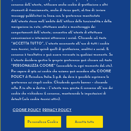
consenso dell’utente, utilizzare anche cookie di profilazione o altri
strumenti di tracciamento, anche di terze parti, al fine di: inviare
messaggi pubblicitari in linea con le preferenze manifestate
SI
NO
dall’utente stesso nell’ambito dell’utilizzo delle funzionalità e della
navigazione in rete; effettuare analisi e monitoraggio dei
comportamenti dell’utente; consentire all’utente di effettuare
comunicazioni e interazioni attraverso i social. Cliccando sul tasto
“ACCETTA TUTTO”, l’utente acconsente all’uso di tutti i cookie
non tecnici, inclusi quindi quelli di profilazione, analitici e social. Il
BEVI RESPONSABILMENTE
consenso è facoltativo e può essere revocato in qualsiasi momento. Se
l’utente desidera gestire le proprie preferenze può cliccare sul tasto
“PERSONALIZZA COOKIE” (accessibile in ogni momento dal sito).
Per sapere di più sui cookie che usiamo può accedere alla COOKIE
POLICY di Heineken Italia S.p.A. da dove è possibile esprimere le
preferenze sui singoli cookie. Chiudendo questo banner - cliccando
sulla X in alto a destra - l’utente non presta il consenso all’uso dei
cookie che richiedono il consenso, mantenendo le impostazioni di
default (solo cookie tecnici attivi).
COOKIE POLICY
PRIVACY POLICY
Personalizza Cookie
Accetta tutto