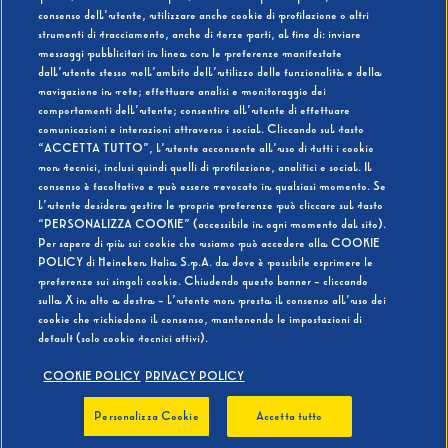
consenso dell’utente, utilizzare anche cookie di profilazione o altri
strumenti di tracciamento, anche di terze parti, al fine di: inviare
messaggi pubblicitari in linea con le preferenze manifestate
SI
NO
dall’utente stesso nell’ambito dell’utilizzo delle funzionalità e della
navigazione in rete; effettuare analisi e monitoraggio dei
comportamenti dell’utente; consentire all’utente di effettuare
comunicazioni e interazioni attraverso i social. Cliccando sul tasto
“ACCETTA TUTTO”, l’utente acconsente all’uso di tutti i cookie
non tecnici, inclusi quindi quelli di profilazione, analitici e social. Il
BEVI RESPONSABILMENTE
consenso è facoltativo e può essere revocato in qualsiasi momento. Se
l’utente desidera gestire le proprie preferenze può cliccare sul tasto
“PERSONALIZZA COOKIE” (accessibile in ogni momento dal sito).
Per sapere di più sui cookie che usiamo può accedere alla COOKIE
POLICY di Heineken Italia S.p.A. da dove è possibile esprimere le
preferenze sui singoli cookie. Chiudendo questo banner - cliccando
sulla X in alto a destra - l’utente non presta il consenso all’uso dei
cookie che richiedono il consenso, mantenendo le impostazioni di
default (solo cookie tecnici attivi).
COOKIE POLICY
PRIVACY POLICY
Personalizza Cookie
Accetta tutto