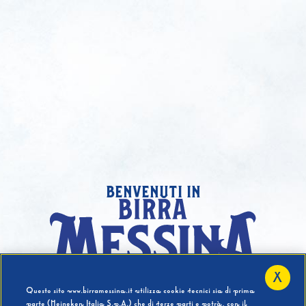
benvenuti in
X
Hai compiuto 18 Anni?
Questo sito www.birramessina.it utilizza cookie tecnici sia di prima
parte (Heineken Italia S.p.A.) che di terze parti e potrà, con il