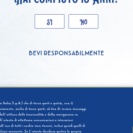
SI
NO
BEVI RESPONSABILMENTE
 Italia S.p.A.) che di terze parti e potrà, con il
cciamento, anche di terze parti, al fine di: inviare messaggi
ell’utilizzo delle funzionalità e della navigazione in
l’utente di effettuare comunicazioni e interazioni
so di tutti i cookie non tecnici, inclusi quindi quelli di
ualsiasi momento. Se l’utente desidera gestire le proprie