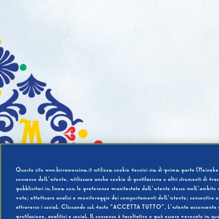
Questo sito www.birramessina.it utilizza cookie tecnici sia di prima parte (Heineken
consenso dell’utente, utilizzare anche cookie di profilazione o altri strumenti di tra
pubblicitari in linea con le preferenze manifestate dall’utente stesso nell’ambito d
rete; effettuare analisi e monitoraggio dei comportamenti dell’utente; consentire al
attraverso i social. Cliccando sul tasto “ACCETTA TUTTO”, l’utente acconsente all’u
profilazione, analitici e social. Il consenso è facoltativo e può essere revocato in q