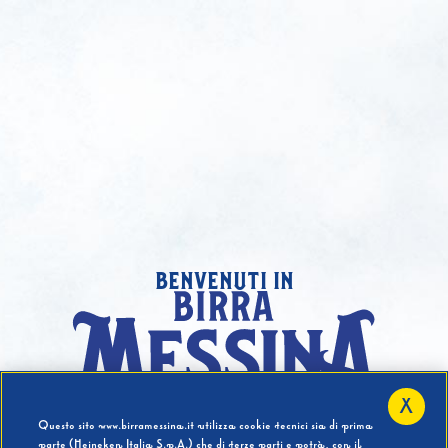
benvenuti in
X
Hai compiuto 18 Anni?
Questo sito www.birramessina.it utilizza cookie tecnici sia di prima
parte (Heineken Italia S.p.A.) che di terze parti e potrà, con il