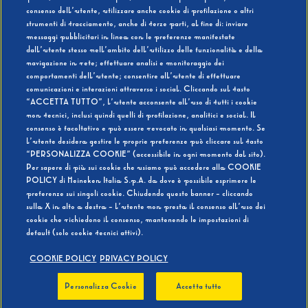
consenso dell’utente, utilizzare anche cookie di profilazione o altri
strumenti di tracciamento, anche di terze parti, al fine di: inviare
messaggi pubblicitari in linea con le preferenze manifestate
SI
NO
dall’utente stesso nell’ambito dell’utilizzo delle funzionalità e della
navigazione in rete; effettuare analisi e monitoraggio dei
comportamenti dell’utente; consentire all’utente di effettuare
comunicazioni e interazioni attraverso i social. Cliccando sul tasto
“ACCETTA TUTTO”, l’utente acconsente all’uso di tutti i cookie
non tecnici, inclusi quindi quelli di profilazione, analitici e social. Il
BEVI RESPONSABILMENTE
consenso è facoltativo e può essere revocato in qualsiasi momento. Se
l’utente desidera gestire le proprie preferenze può cliccare sul tasto
“PERSONALIZZA COOKIE” (accessibile in ogni momento dal sito).
Per sapere di più sui cookie che usiamo può accedere alla COOKIE
POLICY di Heineken Italia S.p.A. da dove è possibile esprimere le
preferenze sui singoli cookie. Chiudendo questo banner - cliccando
sulla X in alto a destra - l’utente non presta il consenso all’uso dei
cookie che richiedono il consenso, mantenendo le impostazioni di
default (solo cookie tecnici attivi).
COOKIE POLICY
PRIVACY POLICY
Personalizza Cookie
Accetta tutto