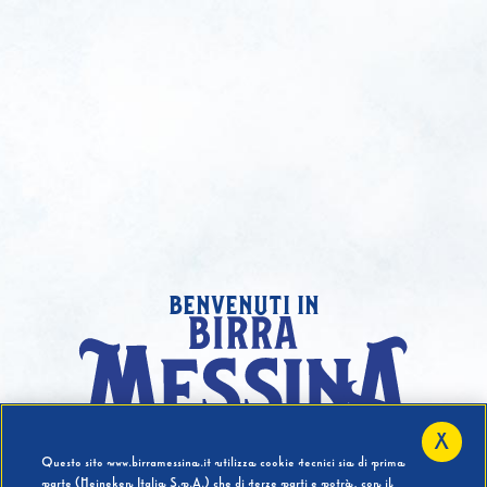
benvenuti in
X
Hai compiuto 18 Anni?
Questo sito www.birramessina.it utilizza cookie tecnici sia di prima
parte (Heineken Italia S.p.A.) che di terze parti e potrà, con il