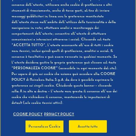
consenso dell’utente, utilizzare anche cookie di profilazione o altri
strumenti di tracciamento, anche di terze parti, al fine di: inviare
messaggi pubblicitari in linea con le preferenze manifestate
SI
NO
dall’utente stesso nell’ambito dell’utilizzo delle funzionalità e della
navigazione in rete; effettuare analisi e monitoraggio dei
comportamenti dell’utente; consentire all’utente di effettuare
comunicazioni e interazioni attraverso i social. Cliccando sul tasto
“ACCETTA TUTTO”, l’utente acconsente all’uso di tutti i cookie
non tecnici, inclusi quindi quelli di profilazione, analitici e social. Il
BEVI RESPONSABILMENTE
consenso è facoltativo e può essere revocato in qualsiasi momento. Se
l’utente desidera gestire le proprie preferenze può cliccare sul tasto
“PERSONALIZZA COOKIE” (accessibile in ogni momento dal sito).
Per sapere di più sui cookie che usiamo può accedere alla COOKIE
POLICY di Heineken Italia S.p.A. da dove è possibile esprimere le
preferenze sui singoli cookie. Chiudendo questo banner - cliccando
sulla X in alto a destra - l’utente non presta il consenso all’uso dei
cookie che richiedono il consenso, mantenendo le impostazioni di
default (solo cookie tecnici attivi).
COOKIE POLICY
PRIVACY POLICY
Personalizza Cookie
Accetta tutto