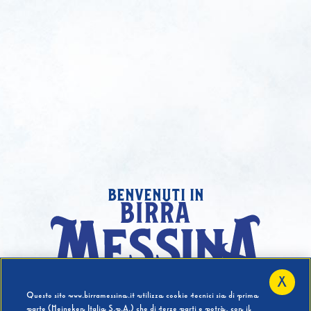
benvenuti in
X
Hai compiuto 18 Anni?
Questo sito www.birramessina.it utilizza cookie tecnici sia di prima
parte (Heineken Italia S.p.A.) che di terze parti e potrà, con il