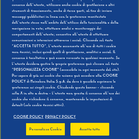
consenso dell’utente, utilizzare anche cookie di profilazione o altri
strumenti di tracciamento, anche di terze parti, al fine di: inviare
messaggi pubblicitari in linea con le preferenze manifestate
SI
NO
dall’utente stesso nell’ambito dell’utilizzo delle funzionalità e della
navigazione in rete; effettuare analisi e monitoraggio dei
comportamenti dell’utente; consentire all’utente di effettuare
comunicazioni e interazioni attraverso i social. Cliccando sul tasto
“ACCETTA TUTTO”, l’utente acconsente all’uso di tutti i cookie
non tecnici, inclusi quindi quelli di profilazione, analitici e social. Il
BEVI RESPONSABILMENTE
consenso è facoltativo e può essere revocato in qualsiasi momento. Se
l’utente desidera gestire le proprie preferenze può cliccare sul tasto
“PERSONALIZZA COOKIE” (accessibile in ogni momento dal sito).
Per sapere di più sui cookie che usiamo può accedere alla COOKIE
POLICY di Heineken Italia S.p.A. da dove è possibile esprimere le
preferenze sui singoli cookie. Chiudendo questo banner - cliccando
sulla X in alto a destra - l’utente non presta il consenso all’uso dei
cookie che richiedono il consenso, mantenendo le impostazioni di
default (solo cookie tecnici attivi).
COOKIE POLICY
PRIVACY POLICY
Personalizza Cookie
Accetta tutto