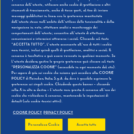
consenso dell’utente, utilizzare anche cookie di profilazione o altri
strumenti di tracciamento, anche di terze parti, al fine di: inviare
messaggi pubblicitari in linea con le preferenze manifestate
SI
NO
dall’utente stesso nell’ambito dell’utilizzo delle funzionalità e della
navigazione in rete; effettuare analisi e monitoraggio dei
comportamenti dell’utente; consentire all’utente di effettuare
comunicazioni e interazioni attraverso i social. Cliccando sul tasto
“ACCETTA TUTTO”, l’utente acconsente all’uso di tutti i cookie
non tecnici, inclusi quindi quelli di profilazione, analitici e social. Il
BEVI RESPONSABILMENTE
consenso è facoltativo e può essere revocato in qualsiasi momento. Se
l’utente desidera gestire le proprie preferenze può cliccare sul tasto
“PERSONALIZZA COOKIE” (accessibile in ogni momento dal sito).
Per sapere di più sui cookie che usiamo può accedere alla COOKIE
POLICY di Heineken Italia S.p.A. da dove è possibile esprimere le
preferenze sui singoli cookie. Chiudendo questo banner - cliccando
sulla X in alto a destra - l’utente non presta il consenso all’uso dei
cookie che richiedono il consenso, mantenendo le impostazioni di
default (solo cookie tecnici attivi).
COOKIE POLICY
PRIVACY POLICY
Personalizza Cookie
Accetta tutto