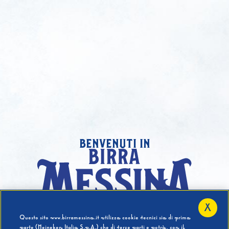
benvenuti in
X
Hai compiuto 18 Anni?
Questo sito www.birramessina.it utilizza cookie tecnici sia di prima
parte (Heineken Italia S.p.A.) che di terze parti e potrà, con il