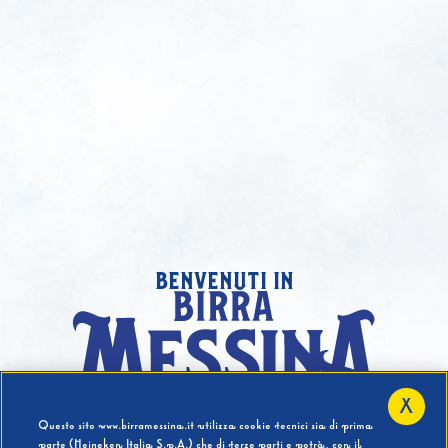
benvenuti in
X
Hai compiuto 18 Anni?
Questo sito www.birramessina.it utilizza cookie tecnici sia di prima
parte (Heineken Italia S.p.A.) che di terze parti e potrà, con il