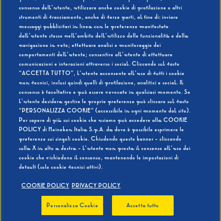
consenso dell’utente, utilizzare anche cookie di profilazione o altri
strumenti di tracciamento, anche di terze parti, al fine di: inviare
messaggi pubblicitari in linea con le preferenze manifestate
SI
NO
dall’utente stesso nell’ambito dell’utilizzo delle funzionalità e della
navigazione in rete; effettuare analisi e monitoraggio dei
comportamenti dell’utente; consentire all’utente di effettuare
comunicazioni e interazioni attraverso i social. Cliccando sul tasto
“ACCETTA TUTTO”, l’utente acconsente all’uso di tutti i cookie
non tecnici, inclusi quindi quelli di profilazione, analitici e social. Il
BEVI RESPONSABILMENTE
consenso è facoltativo e può essere revocato in qualsiasi momento. Se
l’utente desidera gestire le proprie preferenze può cliccare sul tasto
“PERSONALIZZA COOKIE” (accessibile in ogni momento dal sito).
Per sapere di più sui cookie che usiamo può accedere alla COOKIE
POLICY di Heineken Italia S.p.A. da dove è possibile esprimere le
preferenze sui singoli cookie. Chiudendo questo banner - cliccando
sulla X in alto a destra - l’utente non presta il consenso all’uso dei
cookie che richiedono il consenso, mantenendo le impostazioni di
default (solo cookie tecnici attivi).
COOKIE POLICY
PRIVACY POLICY
Personalizza Cookie
Accetta tutto