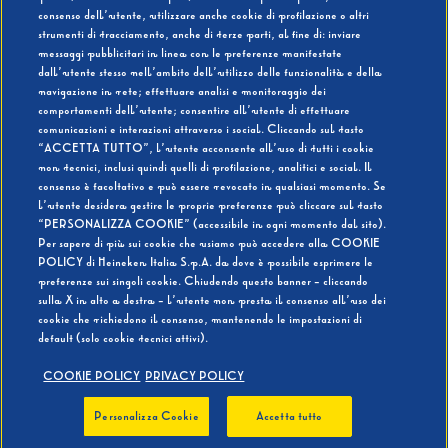
consenso dell’utente, utilizzare anche cookie di profilazione o altri
strumenti di tracciamento, anche di terze parti, al fine di: inviare
messaggi pubblicitari in linea con le preferenze manifestate
SI
NO
dall’utente stesso nell’ambito dell’utilizzo delle funzionalità e della
navigazione in rete; effettuare analisi e monitoraggio dei
comportamenti dell’utente; consentire all’utente di effettuare
comunicazioni e interazioni attraverso i social. Cliccando sul tasto
“ACCETTA TUTTO”, l’utente acconsente all’uso di tutti i cookie
non tecnici, inclusi quindi quelli di profilazione, analitici e social. Il
BEVI RESPONSABILMENTE
consenso è facoltativo e può essere revocato in qualsiasi momento. Se
l’utente desidera gestire le proprie preferenze può cliccare sul tasto
“PERSONALIZZA COOKIE” (accessibile in ogni momento dal sito).
Per sapere di più sui cookie che usiamo può accedere alla COOKIE
POLICY di Heineken Italia S.p.A. da dove è possibile esprimere le
preferenze sui singoli cookie. Chiudendo questo banner - cliccando
sulla X in alto a destra - l’utente non presta il consenso all’uso dei
cookie che richiedono il consenso, mantenendo le impostazioni di
default (solo cookie tecnici attivi).
COOKIE POLICY
PRIVACY POLICY
Personalizza Cookie
Accetta tutto