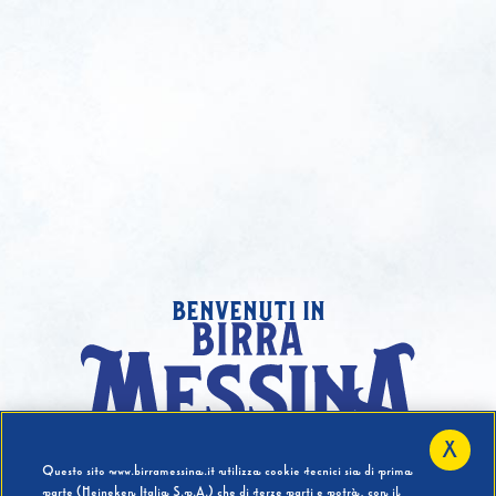
benvenuti in
X
Hai compiuto 18 Anni?
Questo sito www.birramessina.it utilizza cookie tecnici sia di prima
parte (Heineken Italia S.p.A.) che di terze parti e potrà, con il