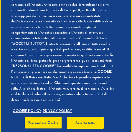
consenso dell’utente, utilizzare anche cookie di profilazione o altri
strumenti di tracciamento, anche di terze parti, al fine di: inviare
messaggi pubblicitari in linea con le preferenze manifestate
SI
NO
dall’utente stesso nell’ambito dell’utilizzo delle funzionalità e della
navigazione in rete; effettuare analisi e monitoraggio dei
comportamenti dell’utente; consentire all’utente di effettuare
comunicazioni e interazioni attraverso i social. Cliccando sul tasto
“ACCETTA TUTTO”, l’utente acconsente all’uso di tutti i cookie
non tecnici, inclusi quindi quelli di profilazione, analitici e social. Il
BEVI RESPONSABILMENTE
consenso è facoltativo e può essere revocato in qualsiasi momento. Se
l’utente desidera gestire le proprie preferenze può cliccare sul tasto
“PERSONALIZZA COOKIE” (accessibile in ogni momento dal sito).
Per sapere di più sui cookie che usiamo può accedere alla COOKIE
POLICY di Heineken Italia S.p.A. da dove è possibile esprimere le
preferenze sui singoli cookie. Chiudendo questo banner - cliccando
sulla X in alto a destra - l’utente non presta il consenso all’uso dei
cookie che richiedono il consenso, mantenendo le impostazioni di
default (solo cookie tecnici attivi).
COOKIE POLICY
PRIVACY POLICY
Personalizza Cookie
Accetta tutto