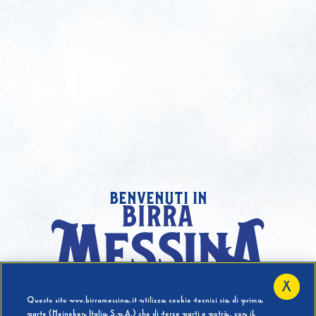
benvenuti in
X
Hai compiuto 18 Anni?
Questo sito www.birramessina.it utilizza cookie tecnici sia di prima
parte (Heineken Italia S.p.A.) che di terze parti e potrà, con il