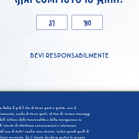
SI
NO
BEVI RESPONSABILMENTE
 Italia S.p.A.) che di terze parti e potrà, con il
cciamento, anche di terze parti, al fine di: inviare messaggi
ell’utilizzo delle funzionalità e della navigazione in
l’utente di effettuare comunicazioni e interazioni
so di tutti i cookie non tecnici, inclusi quindi quelli di
ualsiasi momento. Se l’utente desidera gestire le proprie