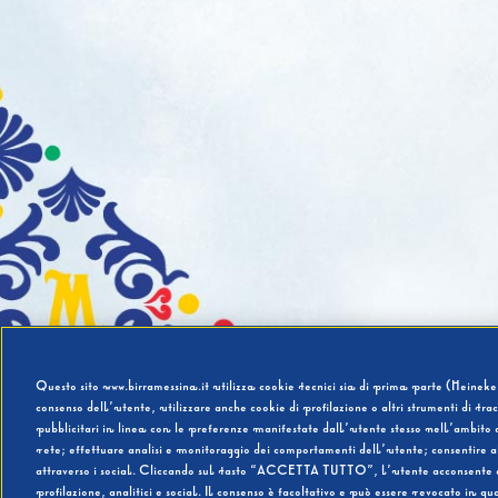
Questo sito www.birramessina.it utilizza cookie tecnici sia di prima parte (Heineken
consenso dell’utente, utilizzare anche cookie di profilazione o altri strumenti di tra
pubblicitari in linea con le preferenze manifestate dall’utente stesso nell’ambito d
rete; effettuare analisi e monitoraggio dei comportamenti dell’utente; consentire al
attraverso i social. Cliccando sul tasto “ACCETTA TUTTO”, l’utente acconsente all’u
profilazione, analitici e social. Il consenso è facoltativo e può essere revocato in q