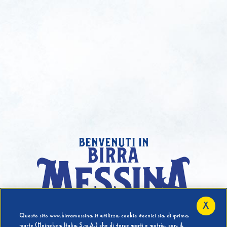
benvenuti in
X
Hai compiuto 18 Anni?
Questo sito www.birramessina.it utilizza cookie tecnici sia di prima
parte (Heineken Italia S.p.A.) che di terze parti e potrà, con il