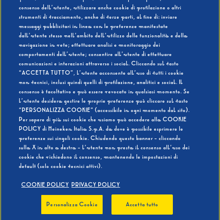
consenso dell’utente, utilizzare anche cookie di profilazione o altri
strumenti di tracciamento, anche di terze parti, al fine di: inviare
messaggi pubblicitari in linea con le preferenze manifestate
SI
NO
dall’utente stesso nell’ambito dell’utilizzo delle funzionalità e della
navigazione in rete; effettuare analisi e monitoraggio dei
comportamenti dell’utente; consentire all’utente di effettuare
comunicazioni e interazioni attraverso i social. Cliccando sul tasto
“ACCETTA TUTTO”, l’utente acconsente all’uso di tutti i cookie
non tecnici, inclusi quindi quelli di profilazione, analitici e social. Il
BEVI RESPONSABILMENTE
consenso è facoltativo e può essere revocato in qualsiasi momento. Se
l’utente desidera gestire le proprie preferenze può cliccare sul tasto
“PERSONALIZZA COOKIE” (accessibile in ogni momento dal sito).
Per sapere di più sui cookie che usiamo può accedere alla COOKIE
POLICY di Heineken Italia S.p.A. da dove è possibile esprimere le
preferenze sui singoli cookie. Chiudendo questo banner - cliccando
sulla X in alto a destra - l’utente non presta il consenso all’uso dei
cookie che richiedono il consenso, mantenendo le impostazioni di
default (solo cookie tecnici attivi).
COOKIE POLICY
PRIVACY POLICY
Personalizza Cookie
Accetta tutto