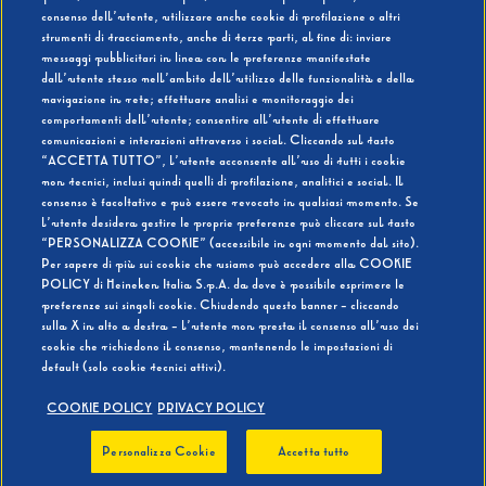
consenso dell’utente, utilizzare anche cookie di profilazione o altri
strumenti di tracciamento, anche di terze parti, al fine di: inviare
messaggi pubblicitari in linea con le preferenze manifestate
SI
NO
dall’utente stesso nell’ambito dell’utilizzo delle funzionalità e della
navigazione in rete; effettuare analisi e monitoraggio dei
comportamenti dell’utente; consentire all’utente di effettuare
comunicazioni e interazioni attraverso i social. Cliccando sul tasto
“ACCETTA TUTTO”, l’utente acconsente all’uso di tutti i cookie
non tecnici, inclusi quindi quelli di profilazione, analitici e social. Il
BEVI RESPONSABILMENTE
consenso è facoltativo e può essere revocato in qualsiasi momento. Se
l’utente desidera gestire le proprie preferenze può cliccare sul tasto
“PERSONALIZZA COOKIE” (accessibile in ogni momento dal sito).
Per sapere di più sui cookie che usiamo può accedere alla COOKIE
POLICY di Heineken Italia S.p.A. da dove è possibile esprimere le
preferenze sui singoli cookie. Chiudendo questo banner - cliccando
sulla X in alto a destra - l’utente non presta il consenso all’uso dei
cookie che richiedono il consenso, mantenendo le impostazioni di
default (solo cookie tecnici attivi).
COOKIE POLICY
PRIVACY POLICY
Personalizza Cookie
Accetta tutto