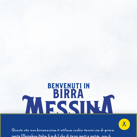
benvenuti in
X
Hai compiuto 18 Anni?
Questo sito www.birramessina.it utilizza cookie tecnici sia di prima
parte (Heineken Italia S.p.A.) che di terze parti e potrà, con il