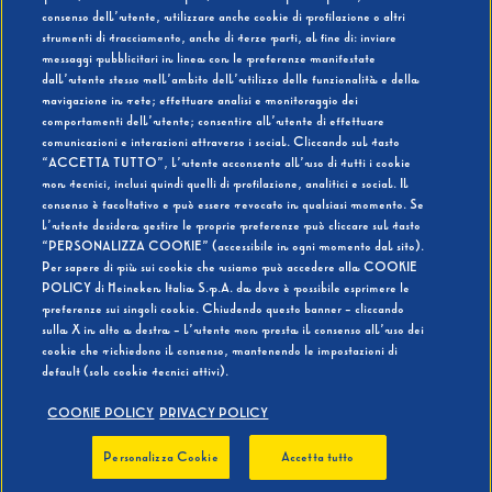
consenso dell’utente, utilizzare anche cookie di profilazione o altri
strumenti di tracciamento, anche di terze parti, al fine di: inviare
messaggi pubblicitari in linea con le preferenze manifestate
SI
NO
dall’utente stesso nell’ambito dell’utilizzo delle funzionalità e della
navigazione in rete; effettuare analisi e monitoraggio dei
comportamenti dell’utente; consentire all’utente di effettuare
comunicazioni e interazioni attraverso i social. Cliccando sul tasto
“ACCETTA TUTTO”, l’utente acconsente all’uso di tutti i cookie
non tecnici, inclusi quindi quelli di profilazione, analitici e social. Il
BEVI RESPONSABILMENTE
consenso è facoltativo e può essere revocato in qualsiasi momento. Se
l’utente desidera gestire le proprie preferenze può cliccare sul tasto
“PERSONALIZZA COOKIE” (accessibile in ogni momento dal sito).
Per sapere di più sui cookie che usiamo può accedere alla COOKIE
POLICY di Heineken Italia S.p.A. da dove è possibile esprimere le
preferenze sui singoli cookie. Chiudendo questo banner - cliccando
sulla X in alto a destra - l’utente non presta il consenso all’uso dei
cookie che richiedono il consenso, mantenendo le impostazioni di
default (solo cookie tecnici attivi).
COOKIE POLICY
PRIVACY POLICY
Personalizza Cookie
Accetta tutto