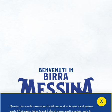
benvenuti in
X
Hai compiuto 18 Anni?
Questo sito www.birramessina.it utilizza cookie tecnici sia di prima
parte (Heineken Italia S.p.A.) che di terze parti e potrà, con il