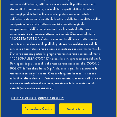
consenso dell’utente, utilizzare anche cookie di profilazione o altri
strumenti di tracciamento, anche di terze parti, al fine di: inviare
messaggi pubblicitari in linea con le preferenze manifestate
SI
NO
dall’utente stesso nell’ambito dell’utilizzo delle funzionalità e della
navigazione in rete; effettuare analisi e monitoraggio dei
comportamenti dell’utente; consentire all’utente di effettuare
comunicazioni e interazioni attraverso i social. Cliccando sul tasto
“ACCETTA TUTTO”, l’utente acconsente all’uso di tutti i cookie
non tecnici, inclusi quindi quelli di profilazione, analitici e social. Il
BEVI RESPONSABILMENTE
consenso è facoltativo e può essere revocato in qualsiasi momento. Se
l’utente desidera gestire le proprie preferenze può cliccare sul tasto
“PERSONALIZZA COOKIE” (accessibile in ogni momento dal sito).
Per sapere di più sui cookie che usiamo può accedere alla COOKIE
POLICY di Heineken Italia S.p.A. da dove è possibile esprimere le
preferenze sui singoli cookie. Chiudendo questo banner - cliccando
sulla X in alto a destra - l’utente non presta il consenso all’uso dei
cookie che richiedono il consenso, mantenendo le impostazioni di
default (solo cookie tecnici attivi).
COOKIE POLICY
PRIVACY POLICY
Personalizza Cookie
Accetta tutto