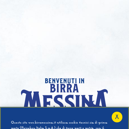
benvenuti in
X
Hai compiuto 18 Anni?
Questo sito www.birramessina.it utilizza cookie tecnici sia di prima
parte (Heineken Italia S.p.A.) che di terze parti e potrà, con il