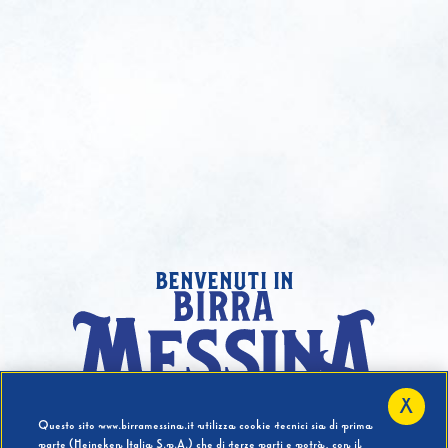
benvenuti in
X
Hai compiuto 18 Anni?
Questo sito www.birramessina.it utilizza cookie tecnici sia di prima
parte (Heineken Italia S.p.A.) che di terze parti e potrà, con il