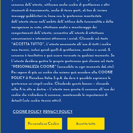
consenso dell’utente, utilizzare anche cookie di profilazione o altri
strumenti di tracciamento, anche di terze parti, al fine di: inviare
messaggi pubblicitari in linea con le preferenze manifestate
SI
NO
dall’utente stesso nell’ambito dell’utilizzo delle funzionalità e della
navigazione in rete; effettuare analisi e monitoraggio dei
comportamenti dell’utente; consentire all’utente di effettuare
comunicazioni e interazioni attraverso i social. Cliccando sul tasto
“ACCETTA TUTTO”, l’utente acconsente all’uso di tutti i cookie
non tecnici, inclusi quindi quelli di profilazione, analitici e social. Il
BEVI RESPONSABILMENTE
consenso è facoltativo e può essere revocato in qualsiasi momento. Se
l’utente desidera gestire le proprie preferenze può cliccare sul tasto
“PERSONALIZZA COOKIE” (accessibile in ogni momento dal sito).
Per sapere di più sui cookie che usiamo può accedere alla COOKIE
POLICY di Heineken Italia S.p.A. da dove è possibile esprimere le
preferenze sui singoli cookie. Chiudendo questo banner - cliccando
sulla X in alto a destra - l’utente non presta il consenso all’uso dei
cookie che richiedono il consenso, mantenendo le impostazioni di
default (solo cookie tecnici attivi).
COOKIE POLICY
PRIVACY POLICY
Personalizza Cookie
Accetta tutto