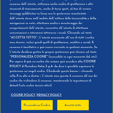
consenso dell’utente, utilizzare anche cookie di profilazione o altri
strumenti di tracciamento, anche di terze parti, al fine di: inviare
messaggi pubblicitari in linea con le preferenze manifestate
SI
NO
dall’utente stesso nell’ambito dell’utilizzo delle funzionalità e della
navigazione in rete; effettuare analisi e monitoraggio dei
comportamenti dell’utente; consentire all’utente di effettuare
comunicazioni e interazioni attraverso i social. Cliccando sul tasto
“ACCETTA TUTTO”, l’utente acconsente all’uso di tutti i cookie
non tecnici, inclusi quindi quelli di profilazione, analitici e social. Il
BEVI RESPONSABILMENTE
consenso è facoltativo e può essere revocato in qualsiasi momento. Se
l’utente desidera gestire le proprie preferenze può cliccare sul tasto
“PERSONALIZZA COOKIE” (accessibile in ogni momento dal sito).
Per sapere di più sui cookie che usiamo può accedere alla COOKIE
POLICY di Heineken Italia S.p.A. da dove è possibile esprimere le
preferenze sui singoli cookie. Chiudendo questo banner - cliccando
sulla X in alto a destra - l’utente non presta il consenso all’uso dei
cookie che richiedono il consenso, mantenendo le impostazioni di
default (solo cookie tecnici attivi).
COOKIE POLICY
PRIVACY POLICY
Personalizza Cookie
Accetta tutto