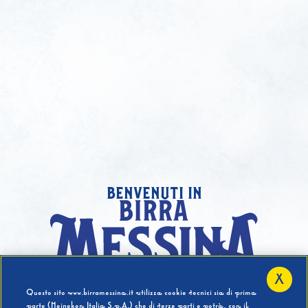
benvenuti in
X
Hai compiuto 18 Anni?
Questo sito www.birramessina.it utilizza cookie tecnici sia di prima
parte (Heineken Italia S.p.A.) che di terze parti e potrà, con il