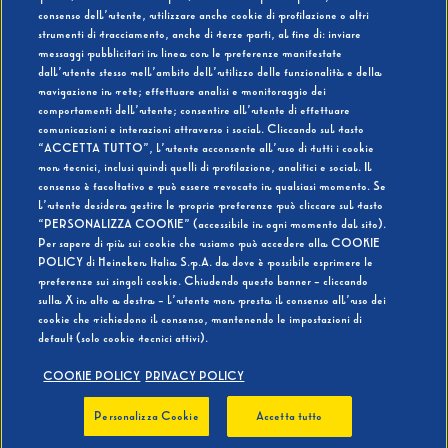
consenso dell’utente, utilizzare anche cookie di profilazione o altri
strumenti di tracciamento, anche di terze parti, al fine di: inviare
messaggi pubblicitari in linea con le preferenze manifestate
SI
NO
dall’utente stesso nell’ambito dell’utilizzo delle funzionalità e della
navigazione in rete; effettuare analisi e monitoraggio dei
comportamenti dell’utente; consentire all’utente di effettuare
comunicazioni e interazioni attraverso i social. Cliccando sul tasto
“ACCETTA TUTTO”, l’utente acconsente all’uso di tutti i cookie
non tecnici, inclusi quindi quelli di profilazione, analitici e social. Il
BEVI RESPONSABILMENTE
consenso è facoltativo e può essere revocato in qualsiasi momento. Se
l’utente desidera gestire le proprie preferenze può cliccare sul tasto
“PERSONALIZZA COOKIE” (accessibile in ogni momento dal sito).
Per sapere di più sui cookie che usiamo può accedere alla COOKIE
POLICY di Heineken Italia S.p.A. da dove è possibile esprimere le
preferenze sui singoli cookie. Chiudendo questo banner - cliccando
sulla X in alto a destra - l’utente non presta il consenso all’uso dei
cookie che richiedono il consenso, mantenendo le impostazioni di
default (solo cookie tecnici attivi).
COOKIE POLICY
PRIVACY POLICY
Personalizza Cookie
Accetta tutto