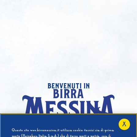
benvenuti in
X
Hai compiuto 18 Anni?
Questo sito www.birramessina.it utilizza cookie tecnici sia di prima
parte (Heineken Italia S.p.A.) che di terze parti e potrà, con il