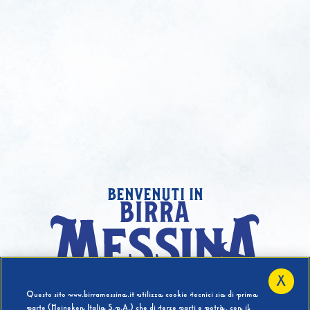
benvenuti in
X
Hai compiuto 18 Anni?
Questo sito www.birramessina.it utilizza cookie tecnici sia di prima
parte (Heineken Italia S.p.A.) che di terze parti e potrà, con il