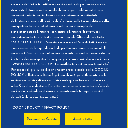
consenso dell’utente, utilizzare anche cookie di profilazione o altri
strumenti di tracciamento, anche di terze parti, al fine di: inviare
messaggi pubblicitari in linea con le preferenze manifestate
SI
NO
dall’utente stesso nell’ambito dell’utilizzo delle funzionalità e della
navigazione in rete; effettuare analisi e monitoraggio dei
comportamenti dell’utente; consentire all’utente di effettuare
comunicazioni e interazioni attraverso i social. Cliccando sul tasto
“ACCETTA TUTTO”, l’utente acconsente all’uso di tutti i cookie
non tecnici, inclusi quindi quelli di profilazione, analitici e social. Il
BEVI RESPONSABILMENTE
consenso è facoltativo e può essere revocato in qualsiasi momento. Se
l’utente desidera gestire le proprie preferenze può cliccare sul tasto
“PERSONALIZZA COOKIE” (accessibile in ogni momento dal sito).
Per sapere di più sui cookie che usiamo può accedere alla COOKIE
POLICY di Heineken Italia S.p.A. da dove è possibile esprimere le
preferenze sui singoli cookie. Chiudendo questo banner - cliccando
sulla X in alto a destra - l’utente non presta il consenso all’uso dei
cookie che richiedono il consenso, mantenendo le impostazioni di
default (solo cookie tecnici attivi).
COOKIE POLICY
PRIVACY POLICY
Personalizza Cookie
Accetta tutto