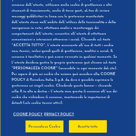
consenso dell’utente, utilizzare anche cookie di profilazione o altri
strumenti di tracciamento, anche di terze parti, al fine di: inviare
messaggi pubblicitari in linea con le preferenze manifestate
SI
NO
dall’utente stesso nell’ambito dell’utilizzo delle funzionalità e della
navigazione in rete; effettuare analisi e monitoraggio dei
comportamenti dell’utente; consentire all’utente di effettuare
comunicazioni e interazioni attraverso i social. Cliccando sul tasto
“ACCETTA TUTTO”, l’utente acconsente all’uso di tutti i cookie
non tecnici, inclusi quindi quelli di profilazione, analitici e social. Il
BEVI RESPONSABILMENTE
consenso è facoltativo e può essere revocato in qualsiasi momento. Se
l’utente desidera gestire le proprie preferenze può cliccare sul tasto
“PERSONALIZZA COOKIE” (accessibile in ogni momento dal sito).
Per sapere di più sui cookie che usiamo può accedere alla COOKIE
POLICY di Heineken Italia S.p.A. da dove è possibile esprimere le
preferenze sui singoli cookie. Chiudendo questo banner - cliccando
sulla X in alto a destra - l’utente non presta il consenso all’uso dei
cookie che richiedono il consenso, mantenendo le impostazioni di
default (solo cookie tecnici attivi).
COOKIE POLICY
PRIVACY POLICY
Personalizza Cookie
Accetta tutto