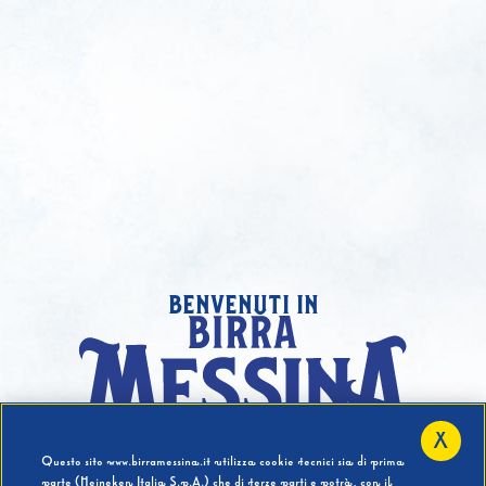
benvenuti in
X
Hai compiuto 18 Anni?
Questo sito www.birramessina.it utilizza cookie tecnici sia di prima
parte (Heineken Italia S.p.A.) che di terze parti e potrà, con il