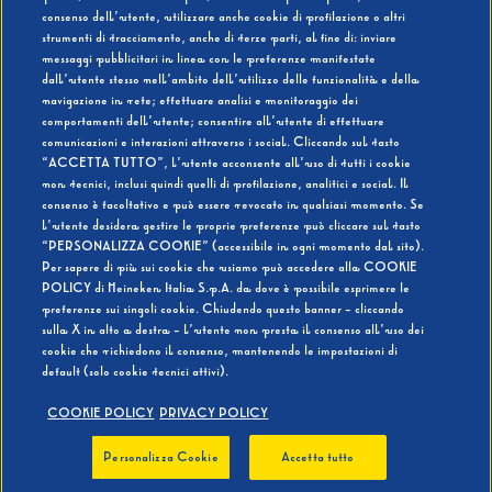
consenso dell’utente, utilizzare anche cookie di profilazione o altri
strumenti di tracciamento, anche di terze parti, al fine di: inviare
messaggi pubblicitari in linea con le preferenze manifestate
SI
NO
dall’utente stesso nell’ambito dell’utilizzo delle funzionalità e della
navigazione in rete; effettuare analisi e monitoraggio dei
comportamenti dell’utente; consentire all’utente di effettuare
comunicazioni e interazioni attraverso i social. Cliccando sul tasto
“ACCETTA TUTTO”, l’utente acconsente all’uso di tutti i cookie
non tecnici, inclusi quindi quelli di profilazione, analitici e social. Il
BEVI RESPONSABILMENTE
consenso è facoltativo e può essere revocato in qualsiasi momento. Se
l’utente desidera gestire le proprie preferenze può cliccare sul tasto
“PERSONALIZZA COOKIE” (accessibile in ogni momento dal sito).
Per sapere di più sui cookie che usiamo può accedere alla COOKIE
POLICY di Heineken Italia S.p.A. da dove è possibile esprimere le
preferenze sui singoli cookie. Chiudendo questo banner - cliccando
sulla X in alto a destra - l’utente non presta il consenso all’uso dei
cookie che richiedono il consenso, mantenendo le impostazioni di
default (solo cookie tecnici attivi).
COOKIE POLICY
PRIVACY POLICY
Personalizza Cookie
Accetta tutto