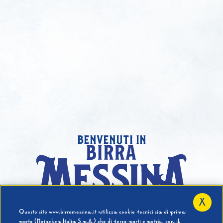
benvenuti in
X
Hai compiuto 18 Anni?
Questo sito www.birramessina.it utilizza cookie tecnici sia di prima
parte (Heineken Italia S.p.A.) che di terze parti e potrà, con il