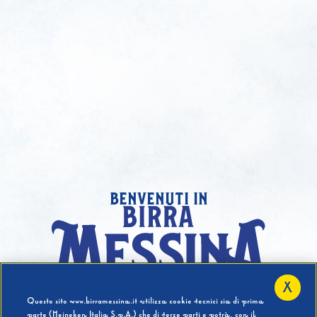
benvenuti in
X
Hai compiuto 18 Anni?
Questo sito www.birramessina.it utilizza cookie tecnici sia di prima
parte (Heineken Italia S.p.A.) che di terze parti e potrà, con il