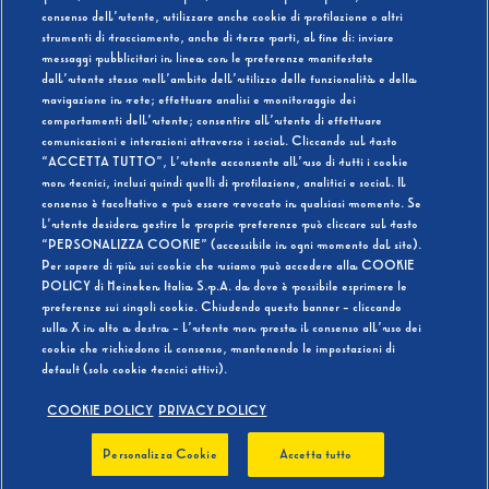
consenso dell’utente, utilizzare anche cookie di profilazione o altri
strumenti di tracciamento, anche di terze parti, al fine di: inviare
messaggi pubblicitari in linea con le preferenze manifestate
SI
NO
dall’utente stesso nell’ambito dell’utilizzo delle funzionalità e della
navigazione in rete; effettuare analisi e monitoraggio dei
comportamenti dell’utente; consentire all’utente di effettuare
comunicazioni e interazioni attraverso i social. Cliccando sul tasto
“ACCETTA TUTTO”, l’utente acconsente all’uso di tutti i cookie
non tecnici, inclusi quindi quelli di profilazione, analitici e social. Il
BEVI RESPONSABILMENTE
consenso è facoltativo e può essere revocato in qualsiasi momento. Se
l’utente desidera gestire le proprie preferenze può cliccare sul tasto
“PERSONALIZZA COOKIE” (accessibile in ogni momento dal sito).
Per sapere di più sui cookie che usiamo può accedere alla COOKIE
POLICY di Heineken Italia S.p.A. da dove è possibile esprimere le
preferenze sui singoli cookie. Chiudendo questo banner - cliccando
sulla X in alto a destra - l’utente non presta il consenso all’uso dei
cookie che richiedono il consenso, mantenendo le impostazioni di
default (solo cookie tecnici attivi).
COOKIE POLICY
PRIVACY POLICY
Personalizza Cookie
Accetta tutto