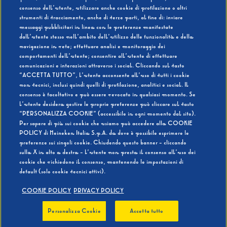
consenso dell’utente, utilizzare anche cookie di profilazione o altri
strumenti di tracciamento, anche di terze parti, al fine di: inviare
messaggi pubblicitari in linea con le preferenze manifestate
SI
NO
dall’utente stesso nell’ambito dell’utilizzo delle funzionalità e della
navigazione in rete; effettuare analisi e monitoraggio dei
comportamenti dell’utente; consentire all’utente di effettuare
comunicazioni e interazioni attraverso i social. Cliccando sul tasto
“ACCETTA TUTTO”, l’utente acconsente all’uso di tutti i cookie
non tecnici, inclusi quindi quelli di profilazione, analitici e social. Il
BEVI RESPONSABILMENTE
consenso è facoltativo e può essere revocato in qualsiasi momento. Se
l’utente desidera gestire le proprie preferenze può cliccare sul tasto
“PERSONALIZZA COOKIE” (accessibile in ogni momento dal sito).
Per sapere di più sui cookie che usiamo può accedere alla COOKIE
POLICY di Heineken Italia S.p.A. da dove è possibile esprimere le
preferenze sui singoli cookie. Chiudendo questo banner - cliccando
sulla X in alto a destra - l’utente non presta il consenso all’uso dei
cookie che richiedono il consenso, mantenendo le impostazioni di
default (solo cookie tecnici attivi).
COOKIE POLICY
PRIVACY POLICY
Personalizza Cookie
Accetta tutto