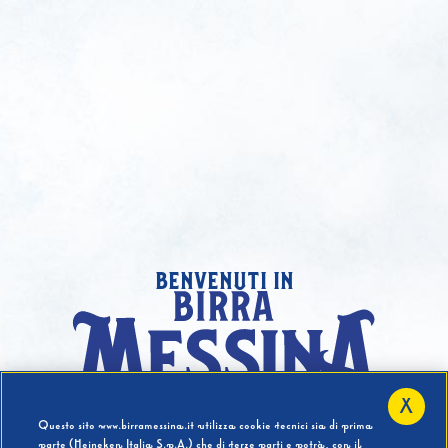
benvenuti in
X
Hai compiuto 18 Anni?
Questo sito www.birramessina.it utilizza cookie tecnici sia di prima
parte (Heineken Italia S.p.A.) che di terze parti e potrà, con il