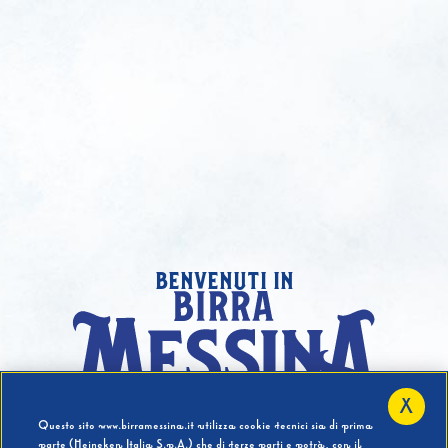
benvenuti in
X
Hai compiuto 18 Anni?
Questo sito www.birramessina.it utilizza cookie tecnici sia di prima
parte (Heineken Italia S.p.A.) che di terze parti e potrà, con il