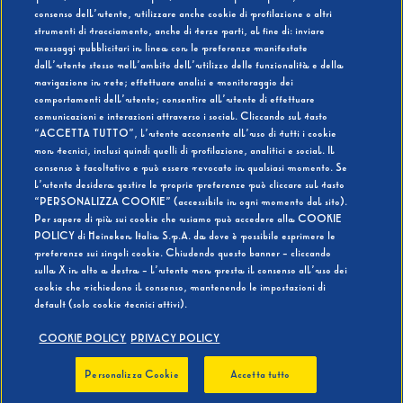
consenso dell’utente, utilizzare anche cookie di profilazione o altri
strumenti di tracciamento, anche di terze parti, al fine di: inviare
messaggi pubblicitari in linea con le preferenze manifestate
SI
NO
dall’utente stesso nell’ambito dell’utilizzo delle funzionalità e della
navigazione in rete; effettuare analisi e monitoraggio dei
comportamenti dell’utente; consentire all’utente di effettuare
comunicazioni e interazioni attraverso i social. Cliccando sul tasto
“ACCETTA TUTTO”, l’utente acconsente all’uso di tutti i cookie
non tecnici, inclusi quindi quelli di profilazione, analitici e social. Il
BEVI RESPONSABILMENTE
consenso è facoltativo e può essere revocato in qualsiasi momento. Se
l’utente desidera gestire le proprie preferenze può cliccare sul tasto
“PERSONALIZZA COOKIE” (accessibile in ogni momento dal sito).
Per sapere di più sui cookie che usiamo può accedere alla COOKIE
POLICY di Heineken Italia S.p.A. da dove è possibile esprimere le
preferenze sui singoli cookie. Chiudendo questo banner - cliccando
sulla X in alto a destra - l’utente non presta il consenso all’uso dei
cookie che richiedono il consenso, mantenendo le impostazioni di
default (solo cookie tecnici attivi).
COOKIE POLICY
PRIVACY POLICY
Personalizza Cookie
Accetta tutto