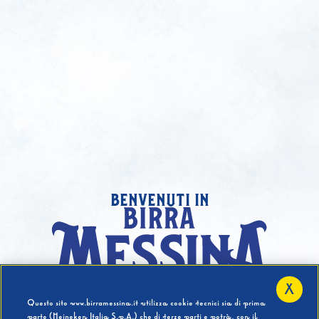
benvenuti in
X
Hai compiuto 18 Anni?
Questo sito www.birramessina.it utilizza cookie tecnici sia di prima
parte (Heineken Italia S.p.A.) che di terze parti e potrà, con il