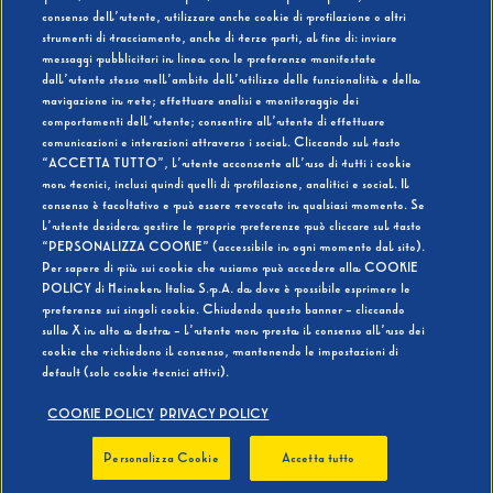
consenso dell’utente, utilizzare anche cookie di profilazione o altri
strumenti di tracciamento, anche di terze parti, al fine di: inviare
messaggi pubblicitari in linea con le preferenze manifestate
SI
NO
dall’utente stesso nell’ambito dell’utilizzo delle funzionalità e della
navigazione in rete; effettuare analisi e monitoraggio dei
comportamenti dell’utente; consentire all’utente di effettuare
comunicazioni e interazioni attraverso i social. Cliccando sul tasto
“ACCETTA TUTTO”, l’utente acconsente all’uso di tutti i cookie
non tecnici, inclusi quindi quelli di profilazione, analitici e social. Il
BEVI RESPONSABILMENTE
consenso è facoltativo e può essere revocato in qualsiasi momento. Se
l’utente desidera gestire le proprie preferenze può cliccare sul tasto
“PERSONALIZZA COOKIE” (accessibile in ogni momento dal sito).
Per sapere di più sui cookie che usiamo può accedere alla COOKIE
POLICY di Heineken Italia S.p.A. da dove è possibile esprimere le
preferenze sui singoli cookie. Chiudendo questo banner - cliccando
sulla X in alto a destra - l’utente non presta il consenso all’uso dei
cookie che richiedono il consenso, mantenendo le impostazioni di
default (solo cookie tecnici attivi).
COOKIE POLICY
PRIVACY POLICY
Personalizza Cookie
Accetta tutto