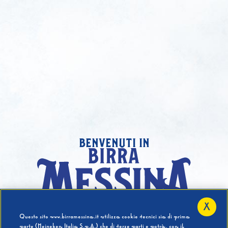
benvenuti in
X
Hai compiuto 18 Anni?
Questo sito www.birramessina.it utilizza cookie tecnici sia di prima
parte (Heineken Italia S.p.A.) che di terze parti e potrà, con il