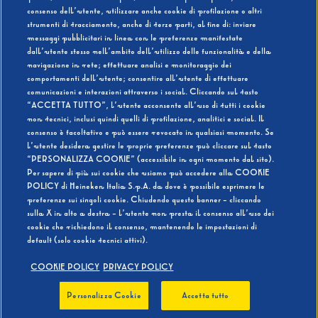
consenso dell’utente, utilizzare anche cookie di profilazione o altri
strumenti di tracciamento, anche di terze parti, al fine di: inviare
messaggi pubblicitari in linea con le preferenze manifestate
SI
NO
dall’utente stesso nell’ambito dell’utilizzo delle funzionalità e della
navigazione in rete; effettuare analisi e monitoraggio dei
comportamenti dell’utente; consentire all’utente di effettuare
comunicazioni e interazioni attraverso i social. Cliccando sul tasto
“ACCETTA TUTTO”, l’utente acconsente all’uso di tutti i cookie
non tecnici, inclusi quindi quelli di profilazione, analitici e social. Il
BEVI RESPONSABILMENTE
consenso è facoltativo e può essere revocato in qualsiasi momento. Se
l’utente desidera gestire le proprie preferenze può cliccare sul tasto
“PERSONALIZZA COOKIE” (accessibile in ogni momento dal sito).
Per sapere di più sui cookie che usiamo può accedere alla COOKIE
POLICY di Heineken Italia S.p.A. da dove è possibile esprimere le
preferenze sui singoli cookie. Chiudendo questo banner - cliccando
sulla X in alto a destra - l’utente non presta il consenso all’uso dei
cookie che richiedono il consenso, mantenendo le impostazioni di
default (solo cookie tecnici attivi).
COOKIE POLICY
PRIVACY POLICY
Personalizza Cookie
Accetta tutto