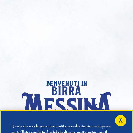
benvenuti in
X
Hai compiuto 18 Anni?
Questo sito www.birramessina.it utilizza cookie tecnici sia di prima
parte (Heineken Italia S.p.A.) che di terze parti e potrà, con il