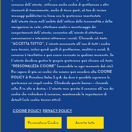
consenso dell’utente, utilizzare anche cookie di profilazione o altri
strumenti di tracciamento, anche di terze parti, al fine di: inviare
messaggi pubblicitari in linea con le preferenze manifestate
SI
NO
dall’utente stesso nell’ambito dell’utilizzo delle funzionalità e della
navigazione in rete; effettuare analisi e monitoraggio dei
comportamenti dell’utente; consentire all’utente di effettuare
comunicazioni e interazioni attraverso i social. Cliccando sul tasto
“ACCETTA TUTTO”, l’utente acconsente all’uso di tutti i cookie
non tecnici, inclusi quindi quelli di profilazione, analitici e social. Il
BEVI RESPONSABILMENTE
consenso è facoltativo e può essere revocato in qualsiasi momento. Se
l’utente desidera gestire le proprie preferenze può cliccare sul tasto
“PERSONALIZZA COOKIE” (accessibile in ogni momento dal sito).
Per sapere di più sui cookie che usiamo può accedere alla COOKIE
POLICY di Heineken Italia S.p.A. da dove è possibile esprimere le
preferenze sui singoli cookie. Chiudendo questo banner - cliccando
sulla X in alto a destra - l’utente non presta il consenso all’uso dei
cookie che richiedono il consenso, mantenendo le impostazioni di
default (solo cookie tecnici attivi).
COOKIE POLICY
PRIVACY POLICY
Personalizza Cookie
Accetta tutto