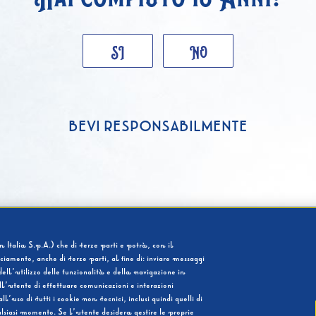
SI
NO
BEVI RESPONSABILMENTE
 Italia S.p.A.) che di terze parti e potrà, con il
cciamento, anche di terze parti, al fine di: inviare messaggi
ell’utilizzo delle funzionalità e della navigazione in
l’utente di effettuare comunicazioni e interazioni
so di tutti i cookie non tecnici, inclusi quindi quelli di
ualsiasi momento. Se l’utente desidera gestire le proprie