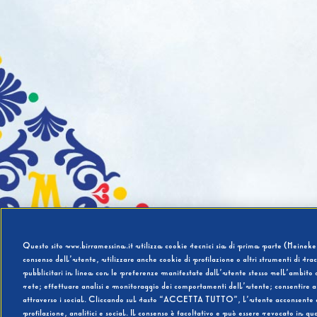
Questo sito www.birramessina.it utilizza cookie tecnici sia di prima parte (Heineken
consenso dell’utente, utilizzare anche cookie di profilazione o altri strumenti di tra
pubblicitari in linea con le preferenze manifestate dall’utente stesso nell’ambito d
rete; effettuare analisi e monitoraggio dei comportamenti dell’utente; consentire al
attraverso i social. Cliccando sul tasto “ACCETTA TUTTO”, l’utente acconsente all’u
profilazione, analitici e social. Il consenso è facoltativo e può essere revocato in q