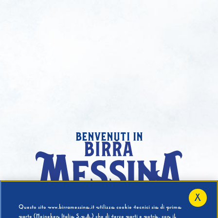
benvenuti in
X
Hai compiuto 18 Anni?
Questo sito www.birramessina.it utilizza cookie tecnici sia di prima
parte (Heineken Italia S.p.A.) che di terze parti e potrà, con il