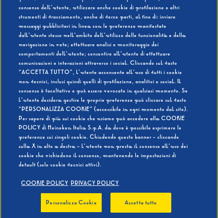
consenso dell’utente, utilizzare anche cookie di profilazione o altri
strumenti di tracciamento, anche di terze parti, al fine di: inviare
messaggi pubblicitari in linea con le preferenze manifestate
SI
NO
dall’utente stesso nell’ambito dell’utilizzo delle funzionalità e della
navigazione in rete; effettuare analisi e monitoraggio dei
comportamenti dell’utente; consentire all’utente di effettuare
comunicazioni e interazioni attraverso i social. Cliccando sul tasto
“ACCETTA TUTTO”, l’utente acconsente all’uso di tutti i cookie
non tecnici, inclusi quindi quelli di profilazione, analitici e social. Il
BEVI RESPONSABILMENTE
consenso è facoltativo e può essere revocato in qualsiasi momento. Se
l’utente desidera gestire le proprie preferenze può cliccare sul tasto
“PERSONALIZZA COOKIE” (accessibile in ogni momento dal sito).
Per sapere di più sui cookie che usiamo può accedere alla COOKIE
POLICY di Heineken Italia S.p.A. da dove è possibile esprimere le
preferenze sui singoli cookie. Chiudendo questo banner - cliccando
sulla X in alto a destra - l’utente non presta il consenso all’uso dei
cookie che richiedono il consenso, mantenendo le impostazioni di
default (solo cookie tecnici attivi).
COOKIE POLICY
PRIVACY POLICY
Personalizza Cookie
Accetta tutto