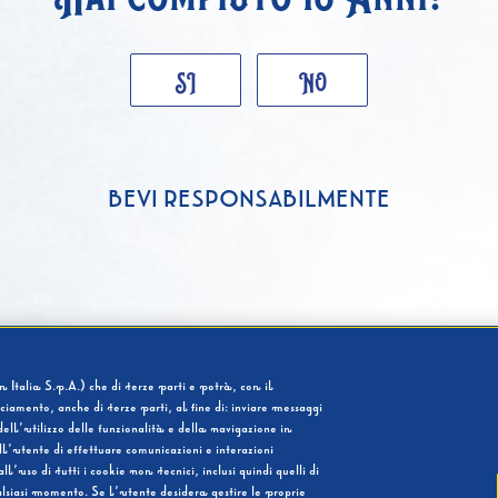
SI
NO
BEVI RESPONSABILMENTE
 Italia S.p.A.) che di terze parti e potrà, con il
cciamento, anche di terze parti, al fine di: inviare messaggi
ell’utilizzo delle funzionalità e della navigazione in
l’utente di effettuare comunicazioni e interazioni
so di tutti i cookie non tecnici, inclusi quindi quelli di
ualsiasi momento. Se l’utente desidera gestire le proprie