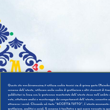
Questo sito www.birramessina.it utilizza cookie tecnici sia di prima parte (Heineken
consenso dell’utente, utilizzare anche cookie di profilazione o altri strumenti di tra
pubblicitari in linea con le preferenze manifestate dall’utente stesso nell’ambito d
rete; effettuare analisi e monitoraggio dei comportamenti dell’utente; consentire al
attraverso i social. Cliccando sul tasto “ACCETTA TUTTO”, l’utente acconsente all’u
profilazione, analitici e social. Il consenso è facoltativo e può essere revocato in q