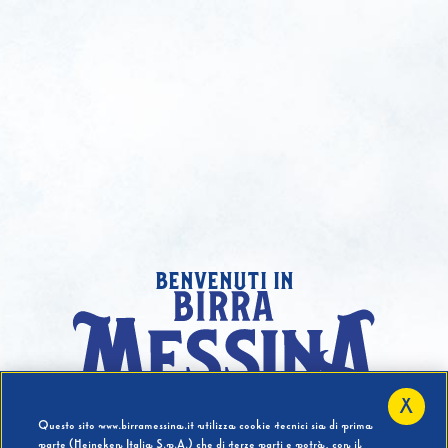
benvenuti in
X
Hai compiuto 18 Anni?
Questo sito www.birramessina.it utilizza cookie tecnici sia di prima
parte (Heineken Italia S.p.A.) che di terze parti e potrà, con il