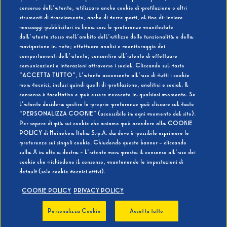
consenso dell’utente, utilizzare anche cookie di profilazione o altri
strumenti di tracciamento, anche di terze parti, al fine di: inviare
messaggi pubblicitari in linea con le preferenze manifestate
SI
NO
dall’utente stesso nell’ambito dell’utilizzo delle funzionalità e della
navigazione in rete; effettuare analisi e monitoraggio dei
comportamenti dell’utente; consentire all’utente di effettuare
comunicazioni e interazioni attraverso i social. Cliccando sul tasto
“ACCETTA TUTTO”, l’utente acconsente all’uso di tutti i cookie
non tecnici, inclusi quindi quelli di profilazione, analitici e social. Il
BEVI RESPONSABILMENTE
consenso è facoltativo e può essere revocato in qualsiasi momento. Se
l’utente desidera gestire le proprie preferenze può cliccare sul tasto
“PERSONALIZZA COOKIE” (accessibile in ogni momento dal sito).
Per sapere di più sui cookie che usiamo può accedere alla COOKIE
POLICY di Heineken Italia S.p.A. da dove è possibile esprimere le
preferenze sui singoli cookie. Chiudendo questo banner - cliccando
sulla X in alto a destra - l’utente non presta il consenso all’uso dei
cookie che richiedono il consenso, mantenendo le impostazioni di
default (solo cookie tecnici attivi).
COOKIE POLICY
PRIVACY POLICY
Personalizza Cookie
Accetta tutto