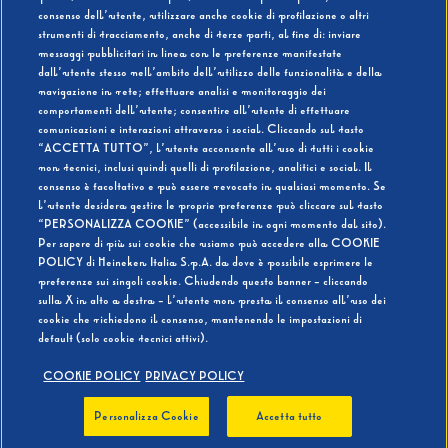
consenso dell’utente, utilizzare anche cookie di profilazione o altri
strumenti di tracciamento, anche di terze parti, al fine di: inviare
messaggi pubblicitari in linea con le preferenze manifestate
SI
NO
dall’utente stesso nell’ambito dell’utilizzo delle funzionalità e della
navigazione in rete; effettuare analisi e monitoraggio dei
comportamenti dell’utente; consentire all’utente di effettuare
comunicazioni e interazioni attraverso i social. Cliccando sul tasto
“ACCETTA TUTTO”, l’utente acconsente all’uso di tutti i cookie
non tecnici, inclusi quindi quelli di profilazione, analitici e social. Il
BEVI RESPONSABILMENTE
consenso è facoltativo e può essere revocato in qualsiasi momento. Se
l’utente desidera gestire le proprie preferenze può cliccare sul tasto
“PERSONALIZZA COOKIE” (accessibile in ogni momento dal sito).
Per sapere di più sui cookie che usiamo può accedere alla COOKIE
POLICY di Heineken Italia S.p.A. da dove è possibile esprimere le
preferenze sui singoli cookie. Chiudendo questo banner - cliccando
sulla X in alto a destra - l’utente non presta il consenso all’uso dei
cookie che richiedono il consenso, mantenendo le impostazioni di
default (solo cookie tecnici attivi).
COOKIE POLICY
PRIVACY POLICY
Personalizza Cookie
Accetta tutto