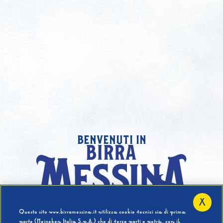
benvenuti in
X
Hai compiuto 18 Anni?
Questo sito www.birramessina.it utilizza cookie tecnici sia di prima
parte (Heineken Italia S.p.A.) che di terze parti e potrà, con il