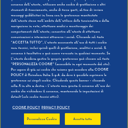
consenso dell’utente, utilizzare anche cookie di profilazione o altri
strumenti di tracciamento, anche di terze parti, al fine di: inviare
messaggi pubblicitari in linea con le preferenze manifestate
SI
NO
dall’utente stesso nell’ambito dell’utilizzo delle funzionalità e della
navigazione in rete; effettuare analisi e monitoraggio dei
comportamenti dell’utente; consentire all’utente di effettuare
comunicazioni e interazioni attraverso i social. Cliccando sul tasto
“ACCETTA TUTTO”, l’utente acconsente all’uso di tutti i cookie
non tecnici, inclusi quindi quelli di profilazione, analitici e social. Il
BEVI RESPONSABILMENTE
consenso è facoltativo e può essere revocato in qualsiasi momento. Se
l’utente desidera gestire le proprie preferenze può cliccare sul tasto
“PERSONALIZZA COOKIE” (accessibile in ogni momento dal sito).
Per sapere di più sui cookie che usiamo può accedere alla COOKIE
POLICY di Heineken Italia S.p.A. da dove è possibile esprimere le
preferenze sui singoli cookie. Chiudendo questo banner - cliccando
sulla X in alto a destra - l’utente non presta il consenso all’uso dei
cookie che richiedono il consenso, mantenendo le impostazioni di
default (solo cookie tecnici attivi).
COOKIE POLICY
PRIVACY POLICY
Personalizza Cookie
Accetta tutto