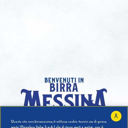
benvenuti in
X
Hai compiuto 18 Anni?
Questo sito www.birramessina.it utilizza cookie tecnici sia di prima
parte (Heineken Italia S.p.A.) che di terze parti e potrà, con il